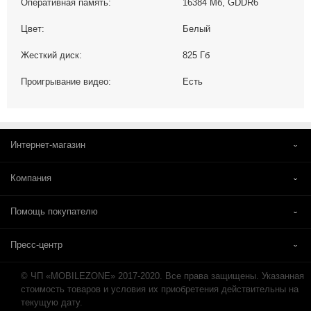
Оперативная память:
16384 Мб, GDDR6
Цвет:
Белый
Жесткий диск:
825 Гб
Проигрывание видео:
Есть
Интернет-магазин
Компания
Помощь покупателю
Пресс-центр
© ЧП «MOBILEZONE» 2017-2020. Все права защищены. Указанная
стоимость товаров и условия их приобретения действительны на
текущую дату.