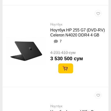
Ноутбук
Ноутбук HP 255 G7 (DVD-RV)
Celeron N4020 DDR4 4 GB
HDD 1 TB 15.6” Встроенный,
7
Графика Intel® UHD Чёрный
4 231 410 сум
3 530 500 сум
Ноутбук