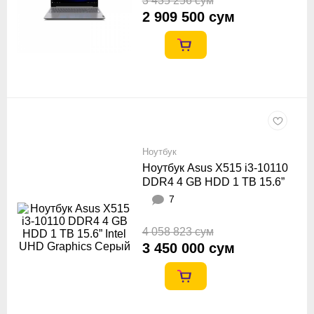
3 435 256 сум
2 909 500 сум
Ноутбук
Ноутбук Asus X515 i3-10110
DDR4 4 GB HDD 1 TB 15.6”
Intel UHD Graphics Серый
7
4 058 823 сум
3 450 000 сум