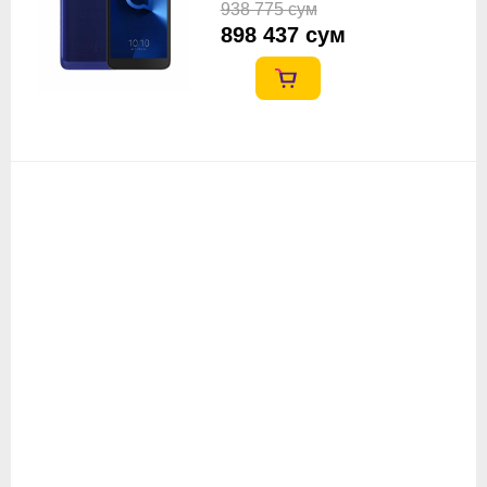
938 775 сум
898 437 сум