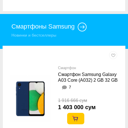
Смартфоны Samsung
Новинки и бестселлеры
Смартфон
Смартфон Samsung Galaxy
A03 Core (A032) 2 GB 32 GB
Синий
7
1 916 666 сум
1 403 000 сум