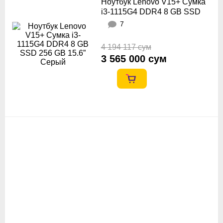
Ноутбук Lenovo V15+ Сумка
i3-1115G4 DDR4 8 GB SSD
256 GB 15.6” Серый
7
4 194 117 сум
3 565 000 сум