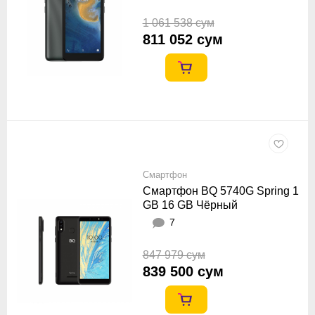
1 061 538 сум
811 052 сум
Смартфон
Смартфон BQ 5740G Spring 1
GB 16 GB Чёрный
7
847 979 сум
839 500 сум