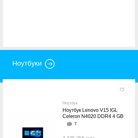
Ноутбуки
Ноутбук
Ноутбук Lenovo V15 IGL
Celeron N4020 DDR4 4 GB
SSD 256 GB 15.6” Intel UHD
7
Graphics 600 Серый