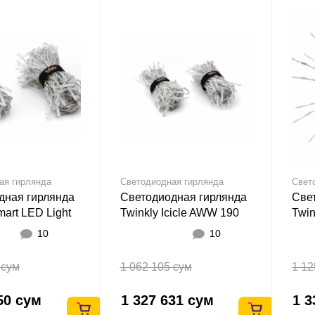
ая гирлянда
Светодиодная гирлянда
Свет
дная гирлянда
Светодиодная гирлянда
Све
mart LED Light
Twinkly Icicle AWW 190
Twin
ain RGBW 210
Gen II
10
10
 сум
1 062 105 сум
1 12
50 сум
1 327 631 сум
1 3