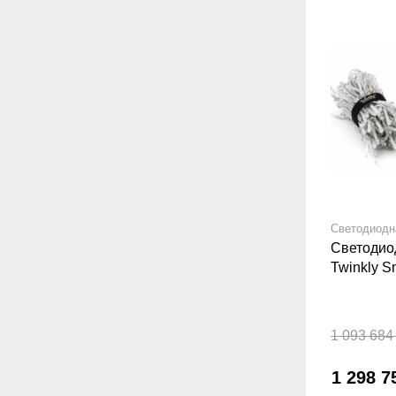
Светодиодн
Светодио
Twinkly S
Set Curt
1 093 684
1 298 7