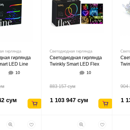
ая гирлянда
Светодиодная гирлянда
Свет
дная гирлянда
Светодиодная гирлянда
Све
mart LED Line
Twinkly Smart LED Flex
Twin
I
RGB
Gen 
10
10
ум
883 157 сум
904 
42 сум
1 103 947 сум
1 1