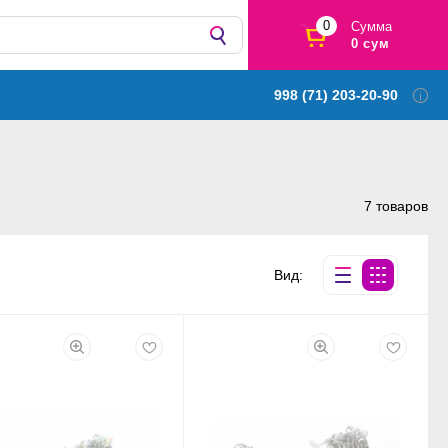
0
Сумма
0 сум
998 (71) 203-20-90
7 товаров
Вид: