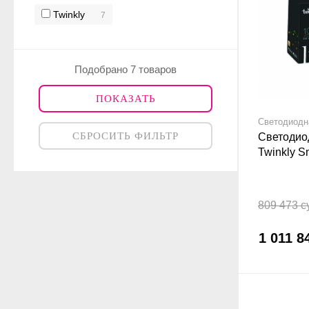
Twinkly
7
Подобрано 7 товаров
ПОКАЗАТЬ
Светодиодн
СБРОСИТЬ ФИЛЬТР
Светодио
Twinkly S
RGB Gen I
809 473 с
1 011 8