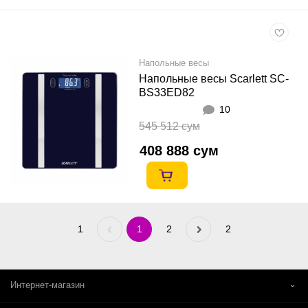
Напольные весы
Напольные весы Scarlett SC-
BS33ED82
10
545 512 сум
408 888 сум
1
Previous
1
2
Next
2
«
»
Интернет-магазин