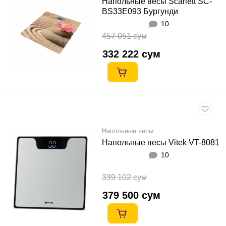
Напольные весы Scarlett SC-
BS33E093 Бургунди
10
457 051 сум
332 222 сум
Напольные весы
Напольные весы Vitek VT-8081
10
339 102 сум
379 500 сум