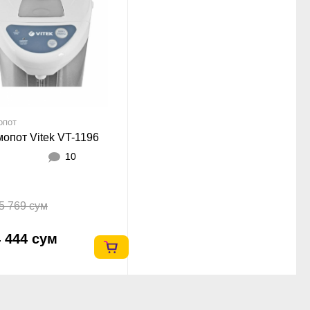
опот
опот Vitek VT-1196
10
5 769 сум
 444 сум