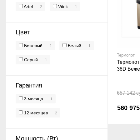
Artel
Vitek
2
1
Цвет
Бежевый
Белый
1
1
Термопот
Серый
1
Термопот 
38D Беж
Гарантия
657 142 с
3 месяца
1
560 97
12 месяцев
2
Мощность (Вт)