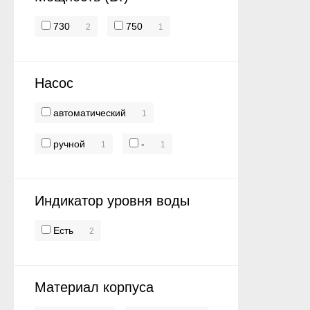
730
750
2
1
Насос
автоматический
1
ручной
-
1
1
Индикатор уровня воды
Есть
2
Материал корпуса