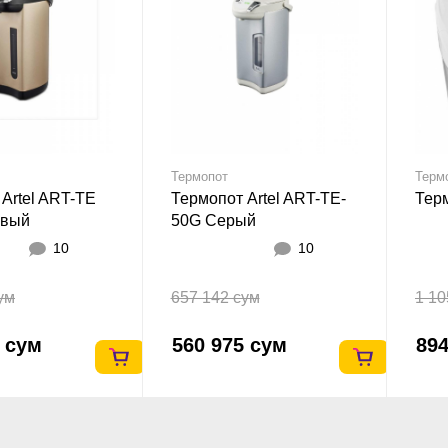
Термопот
Терм
Artel ART-TE
Термопот Artel ART-TE-
Терм
евый
50G Серый
10
10
ум
657 142 сум
1 10
5 сум
560 975 сум
894