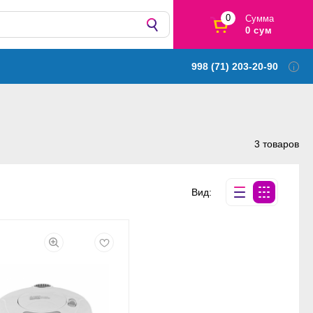
0
Сумма
0 сум
998 (71) 203-20-90
3 товаров
Вид: