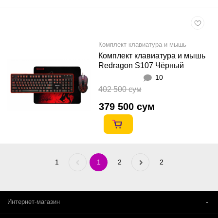
Комплект клавиатура и мышь
Комплект клавиатура и мышь
Redragon S107 Чёрный
10
402 500 сум
379 500 сум
1
Previous
1
2
Next
2
«
»
Интернет-магазин