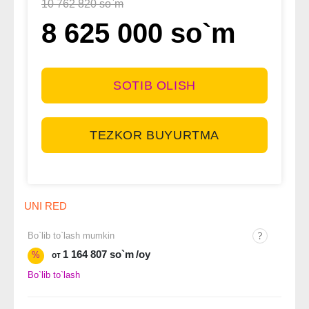
10 762 820 so`m
8 625 000 so`m
SOTIB OLISH
TEZKOR BUYURTMA
UNI RED
Bo`lib to`lash mumkin
1 164 807 so`m
/oy
%
от
Bo`lib to`lash