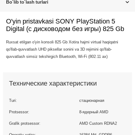
Bo`lib to`lash turlari
O'yin pristavkasi SONY PlayStation 5
Digital (с дисководом без игры) 825 Gb
Ruxsat etilgan o'yin konsoli 825 Gb Xotira hajmi virtual haqiqatni
qo'llab-quvvatlash UHD piksellar sonini va 3D rejimini qo'llab-
quvvatlash simsiz tekshirgich Bluetooth, Wi-Fi (802.11 ax)
Технические характеристики
Turi:
стационарная
Protsessor:
8-ядерный AMD
Grafik protsessor:
AMD Custom RDNA2
Operativ xotira:
16384 Мб, GDDR6