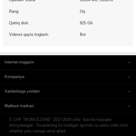
Rang:
Oq
Qattiq disk:
825 Gb
Videoni qayta tinglash:
Bor
Internet-magazin
Kompaniya
Xaridorlarga yordam
Matbuot markazi
© CHP "MOBILEZONE" 2017-2020 yillar. Barcha huquqlar
himoyalangan. Tovarlarning ko`rsatilgan qiymati va ularni sotib olish
shartlari joriy sanaga amal qiladi.