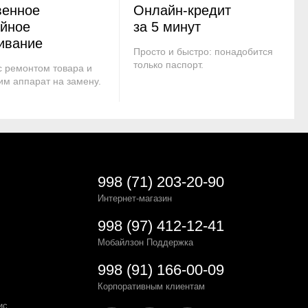
венное
Онлайн-кредит
ийное
за 5 минут
ивание
Просто и быстро: понадобится
только паспорт.
 ремонтом товара и
им аппарат на замену.
998 (71) 203-20-90
Интернет-магазин
998 (97) 412-12-41
Мобайлзон Поддержка
998 (91) 166-00-09
Корпоративным клиентам
ис