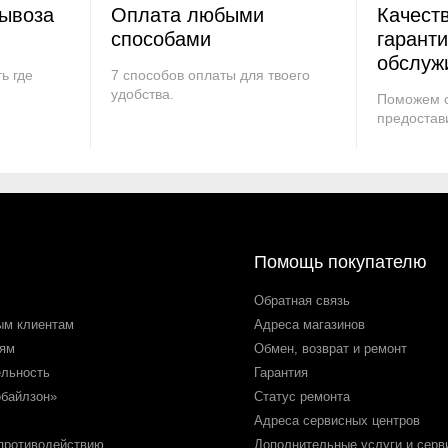
вывоза
Оплата любыми
Качест
способами
гарант
обслуж
ь где
7 способов оплаты для твоего
удобства.
Поможем с
предостав
Помощь покупателю
Обратная связь
ым клиентам
Адреса магазинов
лям
Обмен, возврат и ремонт
ельность
Гарантия
обайлзон»
Статус ремонта
Адреса сервисных центров
 противодействию
Дополнительные услуги и серв