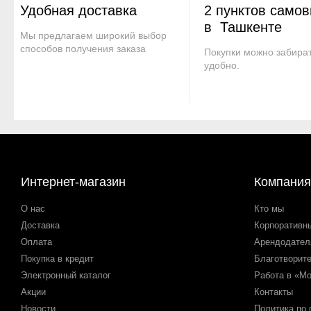
Удобная доставка
2 пунктов само
в Ташкенте
Мы предлагаем широкий выбор
способов получения заказа
Покупки можно забират
удобно.
Интернет-магазин
Компания
О нас
Кто мы
Доставка
Корпоративн
Оплата
Арендодате
Покупка в кредит
Благотворит
Электронный каталог
Работа в «М
Акции
Контакты
Новости
Политика по