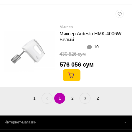
Миксер
Миксер Ardesto HMK-4006W
Белый
10
430 526 сум
576 056 сум
1
Previous
1
2
Next
2
«
»
Интернет-магазин