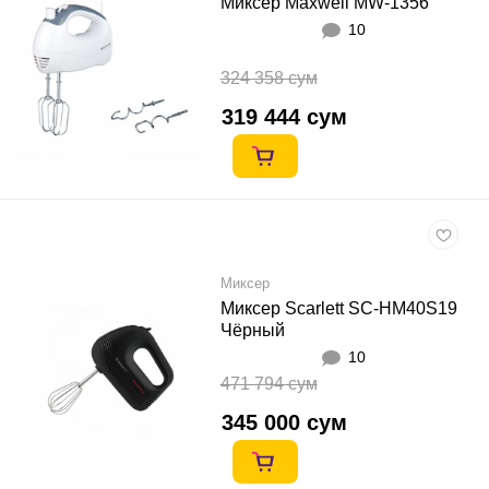
Миксер Maxwell MW-1356
10
324 358 сум
319 444 сум
Миксер
Миксер Scarlett SC-HM40S19
Чёрный
10
471 794 сум
345 000 сум