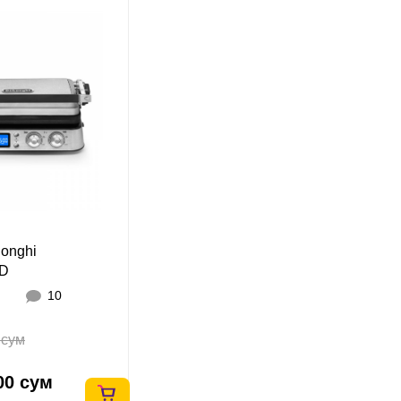
longhi
D
10
 сум
00 сум