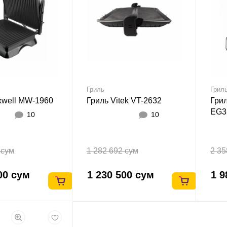
Гриль
Грил
xwell MW-1960
Гриль Vitek VT-2632
Грил
EG3
10
10
 сум
1 282 692 сум
2 35
00 сум
1 230 500 сум
1 9