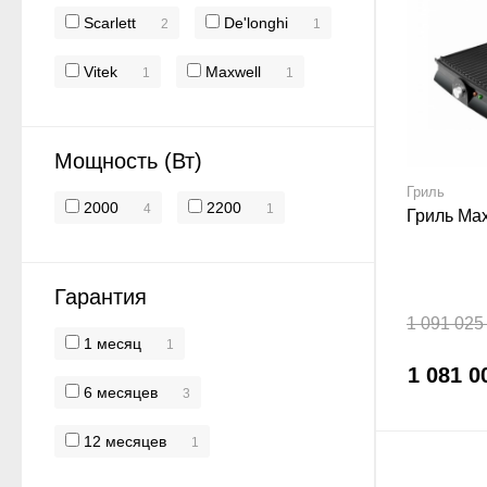
Scarlett
De'longhi
2
1
Vitek
Maxwell
1
1
Мощность (Вт)
Гриль
2000
2200
4
1
Гриль Ma
Гарантия
1 091 025
1 месяц
1
1 081 0
6 месяцев
3
12 месяцев
1