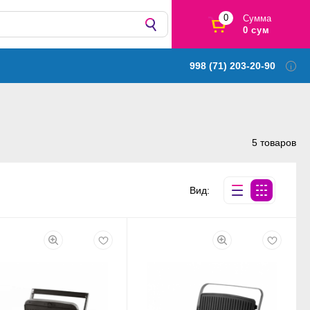
0
Сумма
0 сум
998 (71) 203-20-90
5 товаров
Вид: