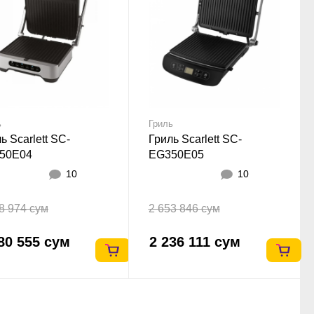
ь
Гриль
ь Scarlett SC-
Гриль Scarlett SC-
50E04
EG350E05
10
10
8 974 сум
2 653 846 сум
80 555 сум
2 236 111 сум