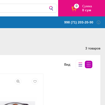
0
Сумма
0 сум
998 (71) 203-20-90
3 товаров
Вид: