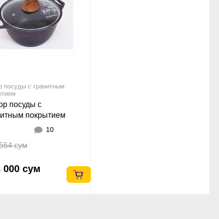
р посуды с гранитным
ытием
ор посуды с
нитным покрытием
mara НКП16гг
10
564 сум
 000 сум