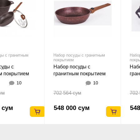
ды с гранитным
Набор посуды с гранитным
Набо
покрытием
покр
суды с
Набор посуды с
Наб
м покрытием
гранитным покрытием
гра
НКП18го
Kukmara НКП17га
Kuk
10
10
ум
702 564 сум
702 
0 сум
548 000 сум
548