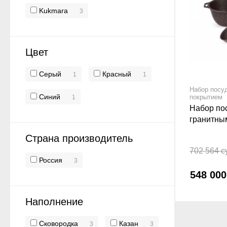
Kukmara
3
Цвет
Серый
Красный
1
1
Набор посу
Синий
покрытием
1
Набор по
гранитны
Kukmara 
Страна производитель
702 564 с
Россия
3
548 00
Наполнение
Сковородка
Казан
3
3