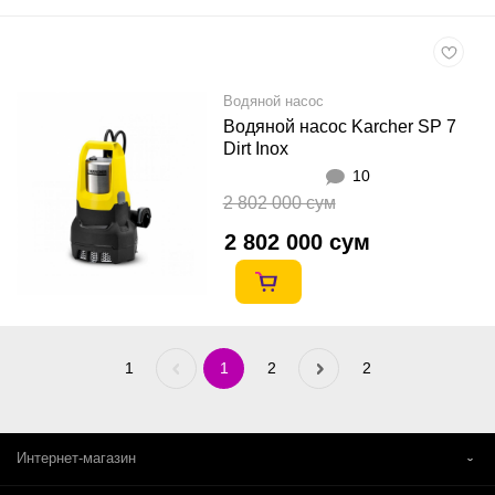
Водяной насос
Водяной насос Karcher SP 7
Dirt Inox
10
2 802 000 сум
2 802 000 сум
1
Previous
1
2
Next
2
«
»
Интернет-магазин