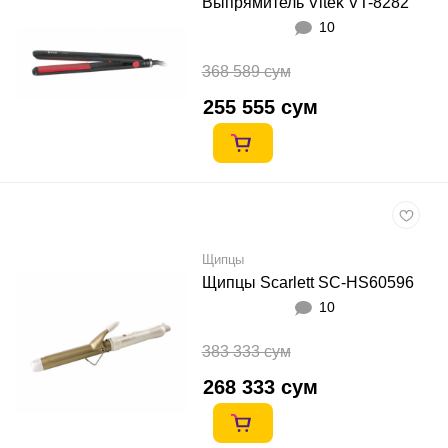
Выпрямитель Vitek VT-8282
10
368 589 сум
255 555 сум
Щипцы
Щипцы Scarlett SC-HS60596
10
383 333 сум
268 333 сум