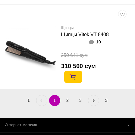
Щипцы
Щипцы Vitek VT-8408
10
250 641 сум
310 500 сум
1
Previous
1
2
3
Next
3
«
»
Интернет-магазин