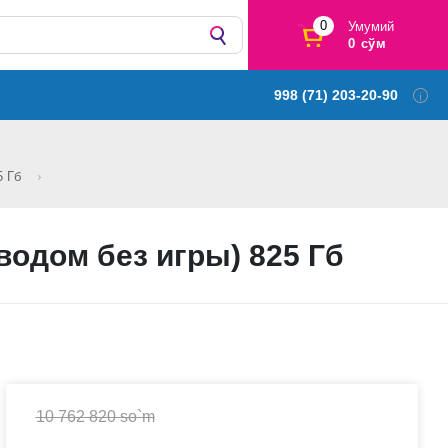
0
Умумий
0 сўм
998 (71) 203-20-90
5 Гб
оводом без игры) 825 Гб
10 762 820 so`m