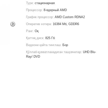
Тури:
стационарная
Процессор:
8-ядерный AMD
График процессор:
AMD Custom RDNA2
Оператив хотира:
16384 Мб, GDDR6
Ранг:
Оқ
Қаттиқ диск:
825 Гб
Видеони қайта тинглаш:
Бор
Қўллаб-қувватланадиган ташувчилар:
UHD Blu-
Ray/ DVD