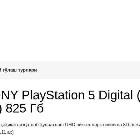
 тўлаш турлари
 PlayStation 5 Digital 
) 825 Гб
al ҳақиқатни қўллаб-қувватлаш UHD пикселлар сонини ва 3D реж
.11 ах)