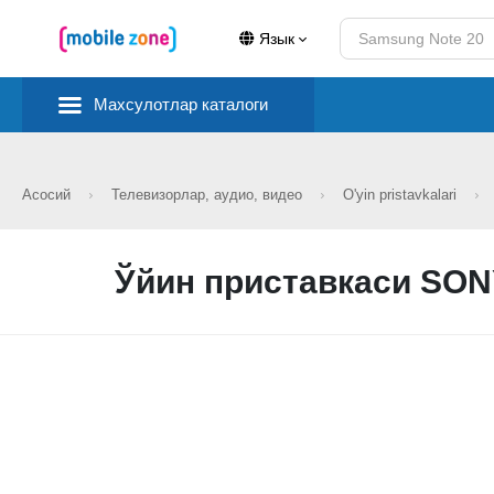
Язык
Махсулотлар каталоги
Асосий
Телевизорлар, аудио, видео
O'yin pristavkalari
Ўйин приставкаси SONY 