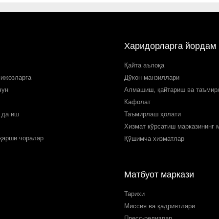
Харидорларга йордам
Қайта аълоқа
мижозларга
Дўкон манзиллари
чун
Алмашиш, қайтариш ва таъми
Кафолат
 да иш
Таъмирлаш ҳолати
Хизмат кўрсатиш марказининг 
 қарши чоралар
Қўшимча хизматлар
Матбуот маркази
Тарихи
Миссия ва қадриятлари
Пресс-релизлар