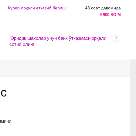
Курер орқали етказиб бериш
48 соат давомида
9 900 SO`M
Юридик шахслар учун банк ўтказмаси орқали
сотиб олинг
(с
имини