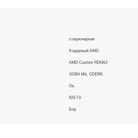
стационарная
8-ядерный AMD
AMD Custom RDNA2
16384 Мб, GDDR6
Оқ
825 Гб
Бор