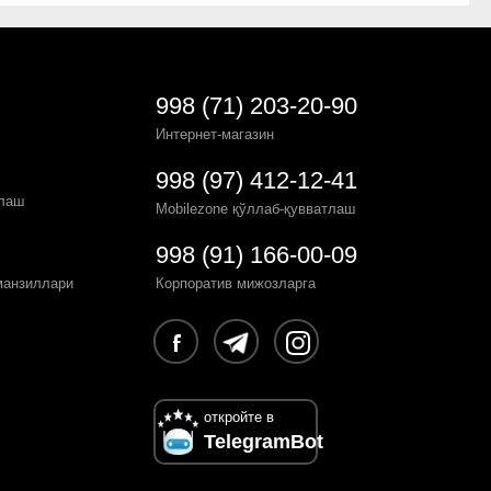
998 (71) 203-20-90
Интернет-магазин
998 (97) 412-12-41
рлаш
Mobilezone қўллаб-қувватлаш
998 (91) 166-00-09
манзиллари
Корпоратив мижозларга
откройте в
TelegramBot