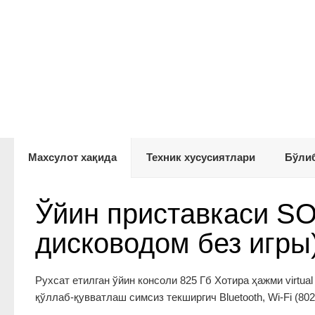
Махсулот хақида
Техник хусусиятлари
Бўлиб
Ўйин приставкаси SONY
дисководом без игры
Рухсат етилган ўйин консоли 825 Гб Хотира ҳажми virtu
қўллаб-қувватлаш симсиз текширгич Bluetooth, Wi-Fi (802