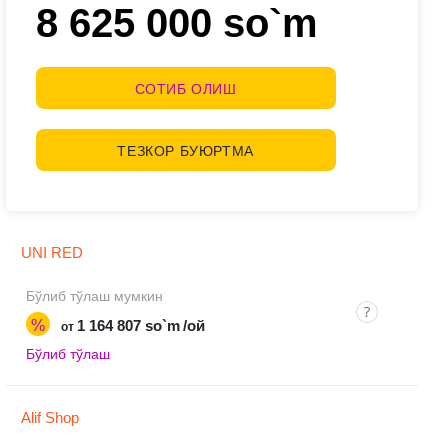
8 625 000 so`m
СОТИБ ОЛИШ
ТЕЗКОР БУЮРТМА
UNI RED
Бўлиб тўлаш мумкин
%
1 164 807 so`m
/ой
от
Бўлиб тўлаш
Alif Shop