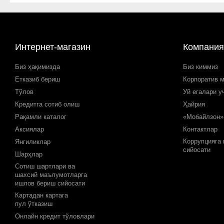
Интернет-магазин
Компания
Биз ҳақимизда
Биз киммиз
Етказиб бериш
Корпоратив 
Тўлов
Уй егалари у
Кредитга сотиб олиш
Ҳайрия
Рақамли каталог
«Мобайлзон»
Аксиялар
Контактлар
Коррупцияга
Янгиликлар
сийосати
Шарҳлар
Сотиш шартлари ва
шахсий маълумотларга
ишлов бериш сийосати
Картадан картага
пул ўтказиш
Онлайн кредит тўловлари