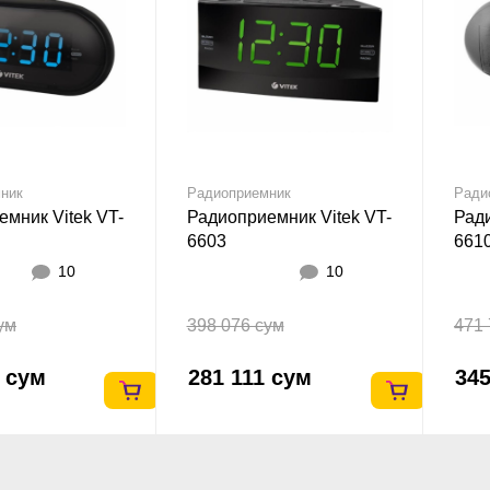
ник
Радиоприемник
Ради
мник Vitek VT-
Радиоприемник Vitek VT-
Ради
6603
661
10
10
ум
398 076 сум
471 
3 сум
281 111 сум
345