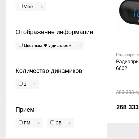
Vitek
4
Отображение информации
Цветным ЖК-дисплеем
4
Радиоприем
Радиоприе
6602
Количество динамиков
1
4
383 333 с
268 33
Прием
FM
СВ
4
4