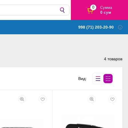
0
Сумма
0 сум
998 (71) 203-20-90
4 товаров
Вид: