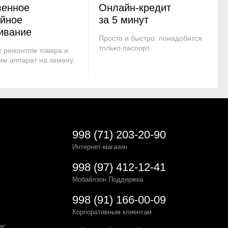
венное
Онлайн-кредит
ийное
за 5 минут
ивание
Просто и быстро: понадобится
только паспорт.
 ремонтом товара и
им аппарат на замену.
998 (71) 203-20-90
Интернет-магазин
998 (97) 412-12-41
Мобайлзон Поддержка
998 (91) 166-00-09
Корпоративным клиентам
ис