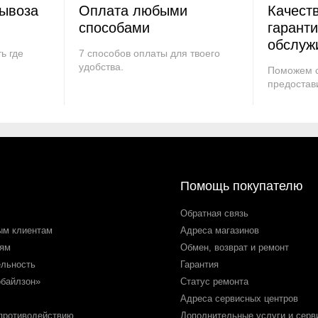
вывоза
Оплата любыми
Качест
способами
гарант
обслуж
ь где
7 способов оплаты для твоего
удобства.
Поможем с
предостав
Помощь покупателю
Обратная связь
ым клиентам
Адреса магазинов
лям
Обмен, возврат и ремонт
ельность
Гарантия
обайлзон»
Статус ремонта
Адреса сервисных центров
 противодействию
Дополнительные услуги и серв