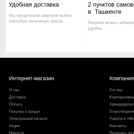
Удобная доставка
2 пунктов само
в Ташкенте
Мы предлагаем широкий выбор
способов получения заказа
Покупки можно забират
удобно.
Интернет-магазин
Компания
О нас
Кто мы
Доставка
Корпоративн
Оплата
Арендодате
Покупка в кредит
Благотворит
Электронный каталог
Работа в «М
Акции
Контакты
Новости
Политика по