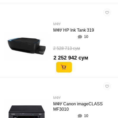
МФУ
МФУ HP Ink Tank 319
10
2 528 713 сум
2 252 942 сум
МФУ
МФУ Canon imageCLASS
MF3010
10