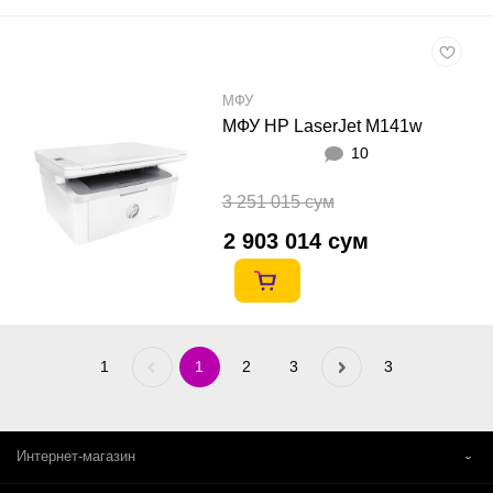
МФУ
МФУ HP LaserJet M141w
10
3 251 015 сум
2 903 014 сум
1
Previous
1
2
3
Next
3
«
»
Интернет-магазин