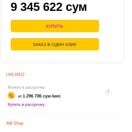
9 345 622 сум
КУПИТЬ
ЗАКАЗ В ОДИН КЛИК
UNI RED
Можно в рассрочку
%
1 296 706 сум
/мес
от
Купить в рассрочку
Alif Shop