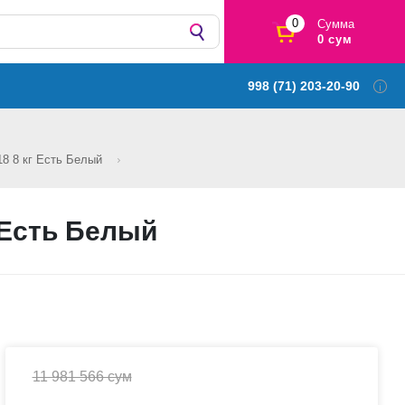
0
Сумма
0 сум
998 (71) 203-20-90
8 8 кг Есть Белый
 Есть Белый
11 981 566 сум