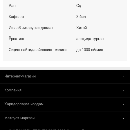
Ранг:
Оқ
Кафолат:
3 йил
Ишлаб чикарувчи давлат:
Хитой
Ўрнатиш:
алоҳида турган
Сиқиш пайтида айланиш тезлиги:
до 1000 об/мин
Интернет-магазин
Компания
Харидорларга йордам
Матбуот маркази