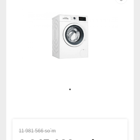
11 981 566 so`m