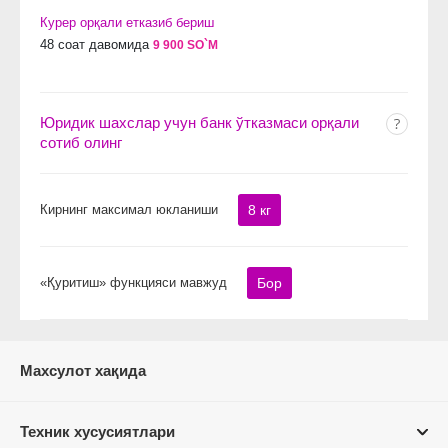
Курер орқали етказиб бериш
48 соат давомида
9 900 SO`M
Юридик шахслар учун банк ўтказмаси орқали
сотиб олинг
Кирнинг максимал юкланиши
8 кг
«Қуритиш» функцияси мавжуд
Бор
Махсулот хақида
Техник хусусиятлари