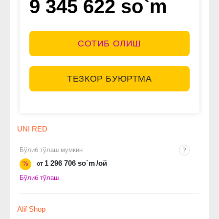
9 345 622 so`m
СОТИБ ОЛИШ
ТЕЗКОР БУЮРТМА
UNI RED
Бўлиб тўлаш мумкин
1 296 706 so`m
/ой
%
от
Бўлиб тўлаш
Alif Shop