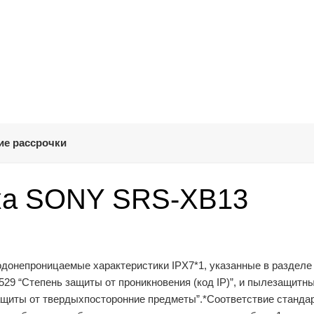
ие рассрочки
нка SONY SRS-XB13
одонепроницаемые характеристики IPX7*1, указанные в разделе
529 “Степень защиты от проникновения (код IP)”, и пылезащитн
защиты от твердыхпосторонние предметы”.
*Соответствие станда