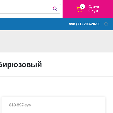
0
Сумма
0 сум
998 (71) 203-20-90
 Бирюзовый
810 897 сум