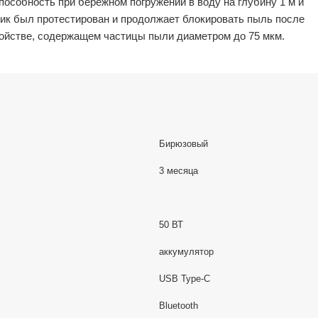
пособность при бережном погружении в воду на глубину 1 м и
ик был протестирован и продолжает блокировать пыль после
ройстве, содержащем частицы пыли диаметром до 75 мкм.
Бирюзовый
3 месяца
50 ВТ
аккумулятор
USB Type-C
Bluetooth