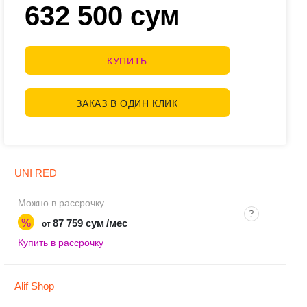
632 500 сум
КУПИТЬ
ЗАКАЗ В ОДИН КЛИК
UNI RED
Можно в рассрочку
%
87 759 сум
/мес
от
Купить в рассрочку
Alif Shop