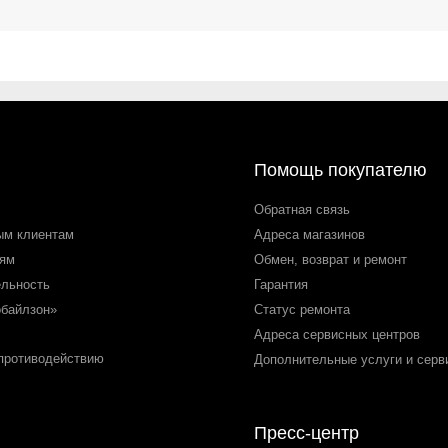
Помощь покупателю
Обратная связь
ым клиентам
Адреса магазинов
лям
Обмен, возврат и ремонт
ельность
Гарантия
обайлзон»
Статус ремонта
Адреса сервисных центров
 противодействию
Дополнительные услуги и серв
Пресс-центр