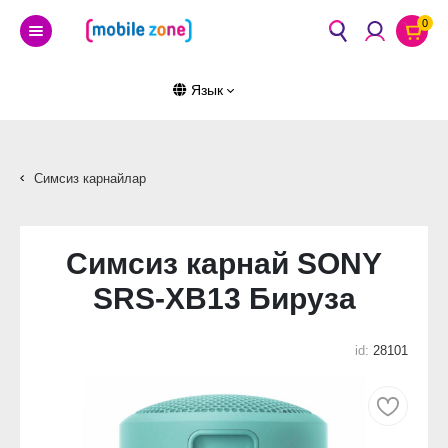
0
Язык
Симсиз карнайлар
Симсиз карнай SONY
SRS-XB13 Бируза
id:
28101