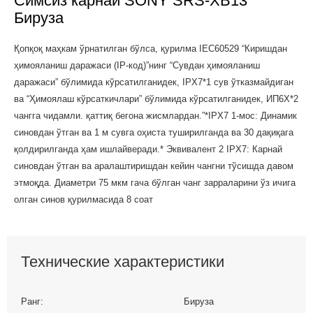
Симсиз карнай SONY SRS-XB13
Бируза
Қопқоқ маҳкам ўрнатилган бўлса, қурилма IEC60529 “Киришдан
ҳимояланиш даражаси (IP-код)”нинг “Сувдан ҳимояланиш
даражаси” бўлимида кўрсатилганидек, IPX7*1 сув ўтказмайдиган
ва “Ҳимоялаш кўрсаткичлари” бўлимида кўрсатилганидек, ИП6Х*2
чангга чидамли. қаттиқ бегона жисмлардан.”*IPX7 1-мос: Динамик
синовдан ўтган ва 1 м сувга оҳиста туширилганда ва 30 дақиқага
қолдирилганда ҳам ишлайверади.* Эквивалент 2 IPX7: Карнай
синовдан ўтган ва аралаштиришдан кейин чангни тўсишда давом
этмоқда. Диаметри 75 мкм гача бўлган чанг зарраларини ўз ичига
олган синов қурилмасида 8 соат
Технические характеристики
Ранг:
Бируза