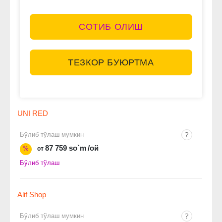
СОТИБ ОЛИШ
ТЕЗКОР БУЮРТМА
UNI RED
Бўлиб тўлаш мумкин
87 759 so`m
/ой
%
от
Бўлиб тўлаш
Alif Shop
Бўлиб тўлаш мумкин