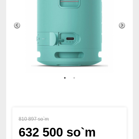
810 897 so`m
632 500 so`m