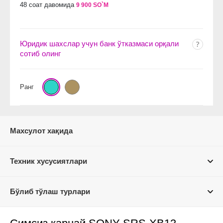
48 соат давомида
9 900 SO`M
Юридик шахслар учун банк ўтказмаси орқали
сотиб олинг
Ранг
Махсулот хақида
Техник хусусиятлари
Бўлиб тўлаш турлари