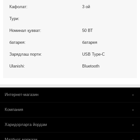
Кафолат:
3 ой
Тури:
Номинал қувват:
50 ВТ
батарея:
батарея
Зарядлаш порти:
USB Type-C
Ulanishi:
Bluetooth
Интернет-магазин
Компания
Харидорларга йордам
Матбуот маркази