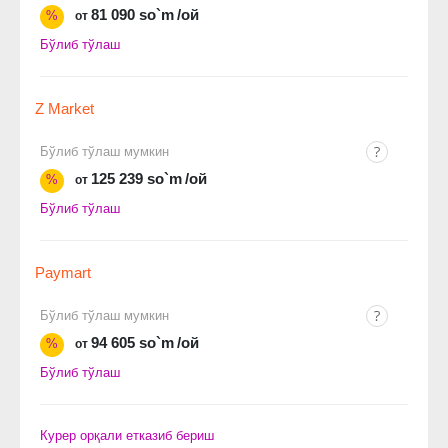
81 090 so`m
/ой
%
от
Бўлиб тўлаш
Z Market
Бўлиб тўлаш мумкин
125 239 so`m
/ой
%
от
Бўлиб тўлаш
Paymart
Бўлиб тўлаш мумкин
94 605 so`m
/ой
%
от
Бўлиб тўлаш
Курер орқали етказиб бериш