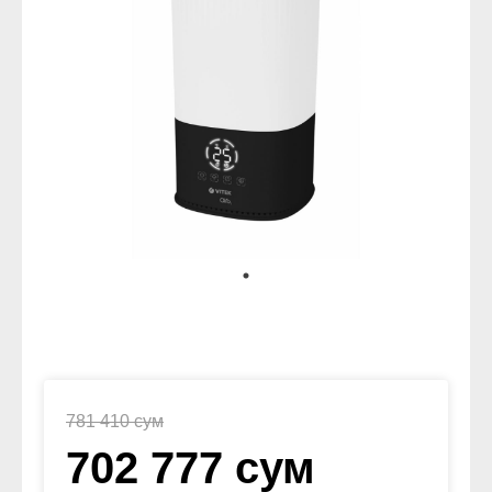
781 410 сум
702 777 сум