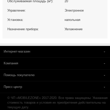
Обслуживаемая площадь (м²):
20
Управление:
Электронное
Установка:
напольная
Назначение прибора:
Увлажнение
Интернет-магазин
Компания
Помощь покупателю
Пресс-центр
© ЧП «MOBILEZONE» 2017-2020. Все права защищены. Указанная
стоимость товаров и условия их приобретения действительны на
текущую дату.