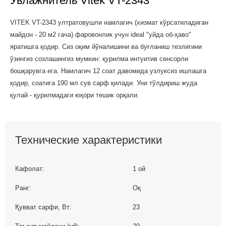
Увлажнитель Vitek VT-2343
VITEK VT-2343 ултратовушли намлагич (хизмат кўрсатиладиган
майдон - 20 м2 гача) фаровонлик учун ideal "уйда об-ҳаво"
яратишга қодир. Сиз оқим йўналишини ва буғланиш тезлигини
ўзингиз созлашингиз мумкин: қурилма интуитив сенсорли
бошқарувга ега. Намлагич 12 соат давомида узлуксиз ишлашга
қодир, соатига 190 мл сув сарф қилади. Уни тўлдириш жуда
қулай - қурилмадаги юқори тешик орқали.
Технические характеристики
Кафолат:
1 ой
Ранг:
Оқ
Қувват сарфи, Вт:
23