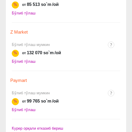
85 513 so`m
/ой
%
от
Бўлиб тўлаш
Z Market
Бўлиб тўлаш мумкин
132 070 so`m
/ой
%
от
Бўлиб тўлаш
Paymart
Бўлиб тўлаш мумкин
99 765 so`m
/ой
%
от
Бўлиб тўлаш
Курер орқали етказиб бериш