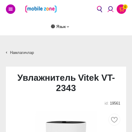
0
Язык
Hамлагичлар
Увлажнитель Vitek VT-
2343
id:
19561