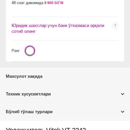
48 соат давомида
9 900 SO`M
Юридик шахслар учун банк ўтказмаси орқали
сотиб олинг
Ранг
Махсулот хақида
Техник хусусиятлари
Бўлиб тўлаш турлари