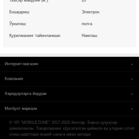
Таъсир майдони (м²):
20
Бошқариш:
Электрон
Ўрнатиш:
полга
Қурилманинг тайинланиши:
Намлаш
Интернет-магазин
Компания
Харидорларга йордам
Матбуот маркази
© ЧП "MOBILEZONE" 2017-2020 йиллар. Барча ҳуқуқлар
ҳимояланган. Товарларнинг кўрсатилган қиймати ва уларни сотиб
олиш шартлари жорий санага амал қилади.