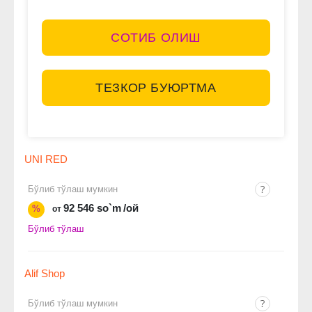
СОТИБ ОЛИШ
ТЕЗКОР БУЮРТМА
UNI RED
Бўлиб тўлаш мумкин
92 546 so`m
/ой
%
от
Бўлиб тўлаш
Alif Shop
Бўлиб тўлаш мумкин