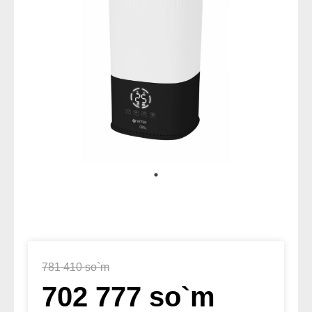
781 410 so`m
702 777 so`m