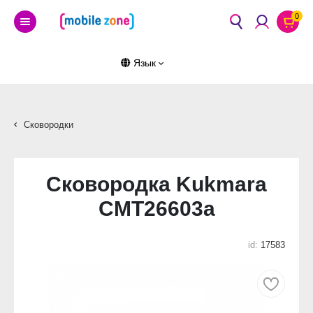
0
Язык
Сковородки
Сковородка Kukmara
СМТ26603а
id:
17583