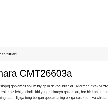
ash turlari
kmara СМТ26603а
qoq qoplamali alyuminiy qalin devorli idishlar. "Marmar" eksklyuziv
alar o'z ichiga oladi, ikki yuqori himoya qatlamlari, har bir kun uchu
ing qarshiligiga teng bo'lgan qoplamaning o'ziga xos kuchi va chidamli