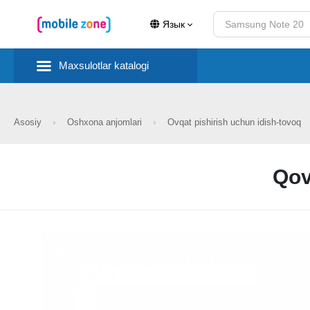
Язык
Maxsulotlar katalogi
Asosiy
Oshxona anjomlari
Ovqat pishirish uchun idish-tovoq
Qov