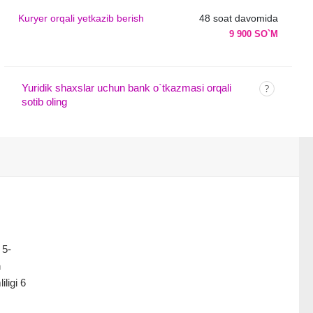
Kuryer orqali yetkazib berish
48 soat davomida
9 900 SO`M
Yuridik shaxslar uchun bank o`tkazmasi orqali
sotib oling
 5-
n
ligi 6