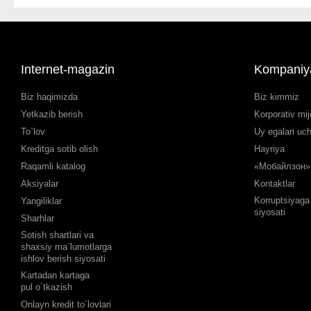
Internet-magazin
Kompaniy
Biz haqimizda
Biz kimmiz
Yetkazib berish
Korporativ mij
To`lov
Uy egalari uc
Kreditga sotib olish
Hayriya
Raqamli katalog
«Мобайлзон» 
Aksiyalar
Kontaktlar
Korruptsiyaga 
Yangiliklar
siyosati
Sharhlar
Sotish shartlari va
shaxsiy ma`lumotlarga
ishlov berish siyosati
Kartadan kartaga
pul o`tkazish
Onlayn kredit to`lovlari