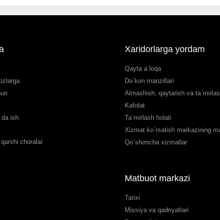
a
Xaridorlarga yordam
Qayta a`loqa
ozlarga
Do`kon manzillari
hun
Almashish, qaytarish va ta`mirla
Kafolat
da ish
Ta`mirlash holati
Xizmat ko`rsatish markazining man
qarshi choralar
Qo`shimcha xizmatlar
Matbuot markazi
Tarixi
Missiya va qadriyatlari