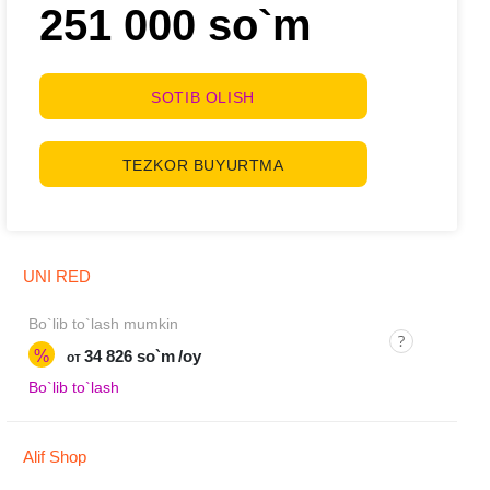
251 000 so`m
SOTIB OLISH
TEZKOR BUYURTMA
UNI RED
Bo`lib to`lash mumkin
%
34 826 so`m
/oy
от
Bo`lib to`lash
Alif Shop