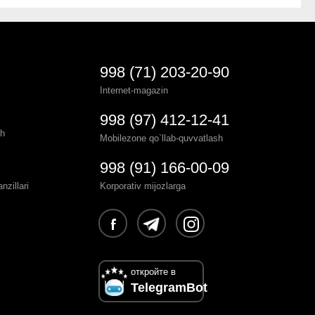
998 (71) 203-20-90
Internet-magazin
998 (97) 412-12-41
sh
Mobilezone qo`llab-quvvatlash
998 (91) 166-00-09
zillari
Korporativ mijozlarga
откройте в
TelegramBot