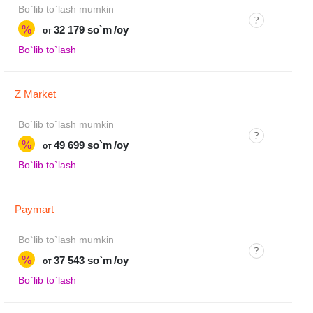
Bo`lib to`lash mumkin
%
32 179 so`m
/oy
от
Bo`lib to`lash
Z Market
Bo`lib to`lash mumkin
%
49 699 so`m
/oy
от
Bo`lib to`lash
Paymart
Bo`lib to`lash mumkin
%
37 543 so`m
/oy
от
Bo`lib to`lash