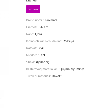
Diametri
26 sm
Brend nomi :
Kukmara
Diametri:
26 sm
Rang:
Qora
Ishlab chikaruvchi davlat:
Rossiya
Kafolat:
3 yil
Miqdori:
1 sht
Shakl:
Думалоқ
Idish-tovoq materiallari:
Quyma alyuminiy
Tutqichi materiali:
Bakelit