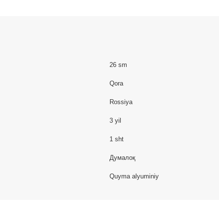
26 sm
Qora
Rossiya
3 yil
1 sht
Думалоқ
Quyma alyuminiy