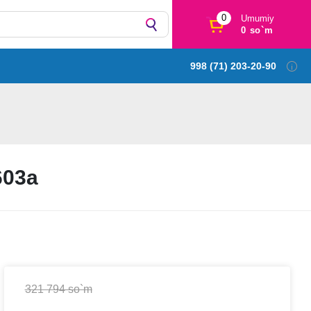
0
Umumiy
0 so`m
998 (71) 203-20-90
603а
321 794 so`m