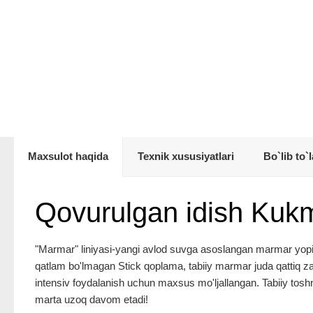
Maxsulot haqida
Texnik xususiyatlari
Bo`lib to`l
Qovurulgan idish Ku
"Marmar" liniyasi-yangi avlod suvga asoslangan marmar yopish
qatlam bo'lmagan Stick qoplama, tabiiy marmar juda qattiq zarr
intensiv foydalanish uchun maxsus mo'ljallangan. Tabiiy toshn
marta uzoq davom etadi!