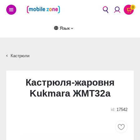
0
Язык
Кастрюли
Кастрюля-жаровня
Kukmara ЖМТ32а
id:
17542