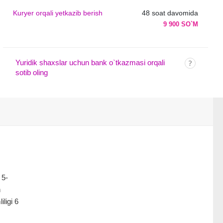
Kuryer orqali yetkazib berish
48 soat davomida
9 900 SO`M
Yuridik shaxslar uchun bank o`tkazmasi orqali
sotib oling
 5-
n
ligi 6