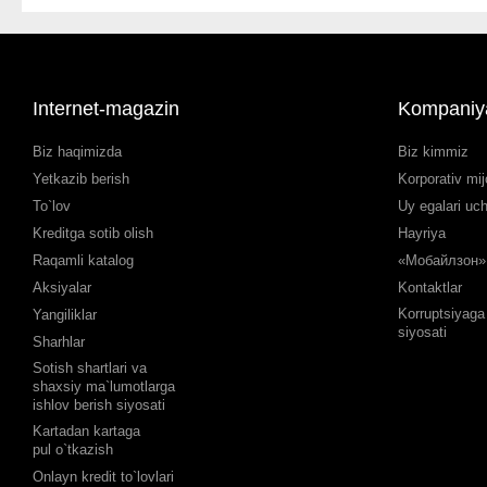
Internet-magazin
Kompaniy
Biz haqimizda
Biz kimmiz
Yetkazib berish
Korporativ mij
To`lov
Uy egalari uc
Kreditga sotib olish
Hayriya
Raqamli katalog
«Мобайлзон» 
Aksiyalar
Kontaktlar
Korruptsiyaga 
Yangiliklar
siyosati
Sharhlar
Sotish shartlari va
shaxsiy ma`lumotlarga
ishlov berish siyosati
Kartadan kartaga
pul o`tkazish
Onlayn kredit to`lovlari