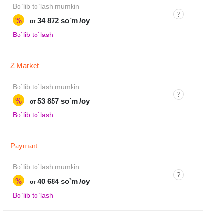
Bo`lib to`lash mumkin
%
34 872 so`m
/oy
от
Bo`lib to`lash
Z Market
Bo`lib to`lash mumkin
%
53 857 so`m
/oy
от
Bo`lib to`lash
Paymart
Bo`lib to`lash mumkin
%
40 684 so`m
/oy
от
Bo`lib to`lash