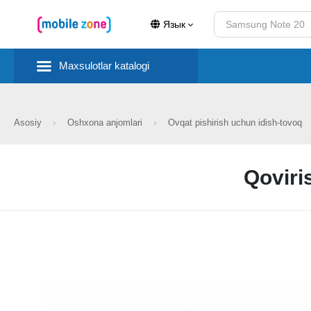
Язык
Maxsulotlar katalogi
Asosiy
Oshxona anjomlari
Ovqat pishirish uchun idish-tovoq
Qoviri