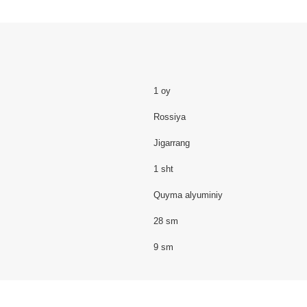
1 oy
Rossiya
Jigarrang
1 sht
Quyma alyuminiy
28 sm
9 sm