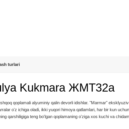
ash turlari
yulya Kukmara ЖМТ32а
qoq qoplamali alyuminiy qalin devorli idishlar. "Marmar" eksklyuziv
alar o'z ichiga oladi, ikki yuqori himoya qatlamlari, har bir kun uchu
ing qarshiligiga teng bo'lgan qoplamaning o'ziga xos kuchi va chidamli