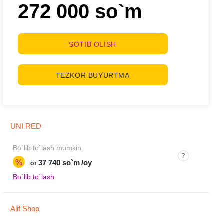
272 000 so`m
SOTIB OLISH
TEZKOR BUYURTMA
UNI RED
Bo`lib to`lash mumkin
%
37 740 so`m
/oy
от
Bo`lib to`lash
Alif Shop