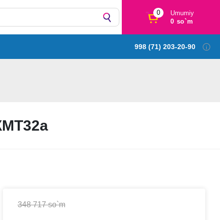
0
Umumiy
0 so`m
998 (71) 203-20-90
 ЖМТ32а
348 717 so`m