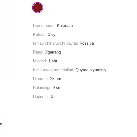
Brend nomi :
Kukmara
Kafolat:
1 oy
Ishlab chikaruvchi davlat:
Rossiya
Rang:
Jigarrang
Miqdori:
1 sht
Idish-tovoq materiallari:
Quyma alyuminiy
Diametri:
28 sm
Balandligi:
9 sm
Hajmi ml:
3 l