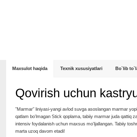
Maxsulot haqida
Texnik xususiyatlari
Bo`lib to`l
Qovirish uchun kastr
"Marmar" liniyasi-yangi avlod suvga asoslangan marmar yopish
qatlam bo'lmagan Stick qoplama, tabiiy marmar juda qattiq zarr
intensiv foydalanish uchun maxsus mo'ljallangan. Tabiiy toshn
marta uzoq davom etadi!