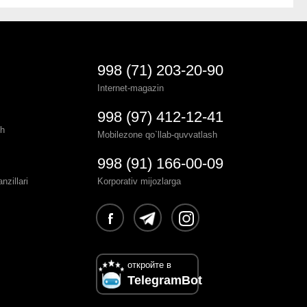
998 (71) 203-20-90
Internet-magazin
998 (97) 412-12-41
sh
Mobilezone qo`llab-quvvatlash
998 (91) 166-00-09
zillari
Korporativ mijozlarga
откройте в
TelegramBot