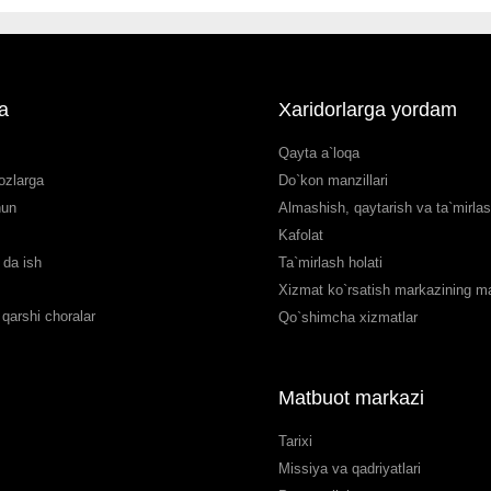
a
Xaridorlarga yordam
Qayta a`loqa
ozlarga
Do`kon manzillari
hun
Almashish, qaytarish va ta`mirla
Kafolat
da ish
Ta`mirlash holati
Xizmat ko`rsatish markazining man
qarshi choralar
Qo`shimcha xizmatlar
Matbuot markazi
Tarixi
Missiya va qadriyatlari