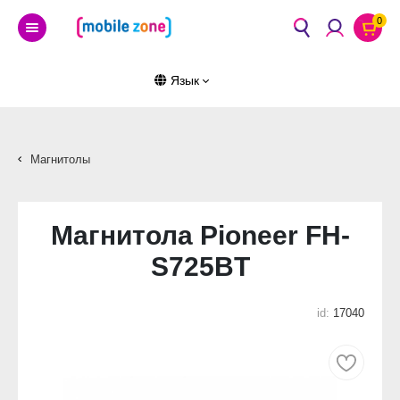
0
Язык
Магнитолы
Магнитола Pioneer FH-
S725BT
id:
17040