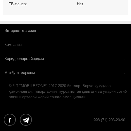
ТВ-тюнер:
Нет
Интернет-магазин
Компания
Харидорларга йордам
Матбуот маркази
© ЧП "MOBILEZONE" 2017-2020 йиллар. Барча ҳуқуқлар
ҳимояланган. Товарларнинг кўрсатилган қиймати ва уларни сотиб
олиш шартлари жорий санага амал қилади.
998 (71) 203-20-90