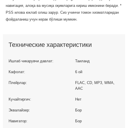
навигация, алоқа ва мусиқа оқимларига кириш имконини беради. *
PSS илова юклаб олиш зарур. Сиз учинчи томон хизматларидан
фойдаланиш учун керак бўлиши мумкин.
Технические характеристики
Ишлаб чикарувчи давлат:
Таиланд
Кафолат:
6 ой
Плейрлар:
FLAC, CD, MP3, WMA,
AAC
Кучайтиргич:
Нет
Эквалайзер:
Бор
Навигатор:
Бор