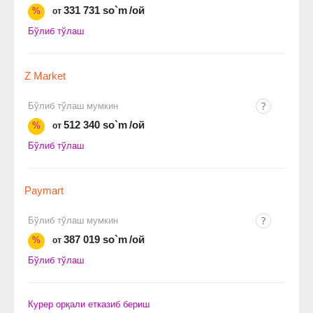
331 731 so`m
/ой
%
от
Бўлиб тўлаш
Z Market
Бўлиб тўлаш мумкин
512 340 so`m
/ой
%
от
Бўлиб тўлаш
Paymart
Бўлиб тўлаш мумкин
387 019 so`m
/ой
%
от
Бўлиб тўлаш
Курер орқали етказиб бериш