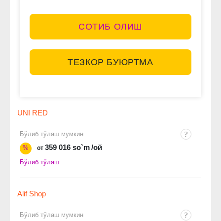
СОТИБ ОЛИШ
ТЕЗКОР БУЮРТМА
UNI RED
Бўлиб тўлаш мумкин
359 016 so`m
/ой
%
от
Бўлиб тўлаш
Alif Shop
Бўлиб тўлаш мумкин