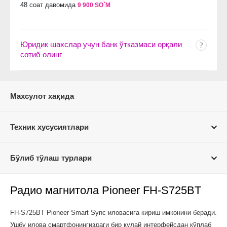
48 соат давомида
9 900 SO`M
Юридик шахслар учун банк ўтказмаси орқали
сотиб олинг
Махсулот хақида
Техник хусусиятлари
Бўлиб тўлаш турлари
Радио магнитола Pioneer FH-S725BT
FH-S725BT Pioneer Smart Sync иловасига кириш имконини беради.
Ушбу илова смартфонингиздаги бир қулай интерфейсдан кўплаб