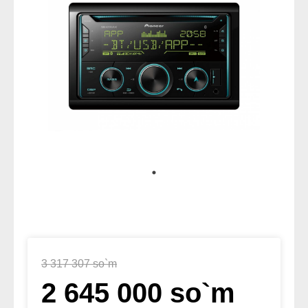
3 317 307 so`m
2 645 000 so`m