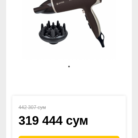
442 307 сум
319 444 сум