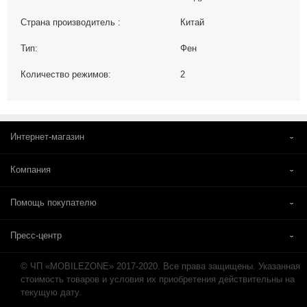
Страна производитель :
Китай
Тип:
Фен
Количество режимов:
2
Интернет-магазин
Компания
Помощь покупателю
Пресс-центр
© ЧП «MOBILEZONE» 2017-2020. Все права защищены. Указанная
стоимость товаров и условия их приобретения действительны на
текущую дату.