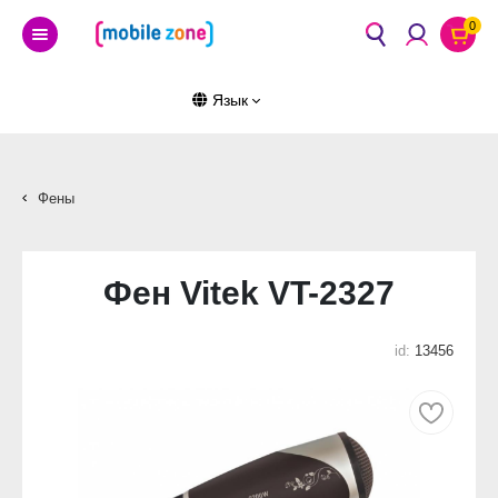
0
Язык
Фены
Фен Vitek VT-2327
id:
13456