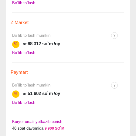
Bo`lib to`lash
Z Market
Bo`lib to`lash mumkin
68 312 so`m
/oy
%
от
Bo`lib to`lash
Paymart
Bo`lib to`lash mumkin
51 602 so`m
/oy
%
от
Bo`lib to`lash
Kuryer orqali yetkazib berish
48 soat davomida
9 900 SO`M