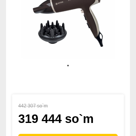
442 307 so`m
319 444 so`m