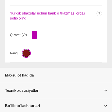
Yuridik shaxslar uchun bank o`tkazmasi orqali
sotib oling
Quvvat (Vt)
Rang
Maxsulot haqida
Texnik xususiyatlari
Bo`lib to`lash turlari