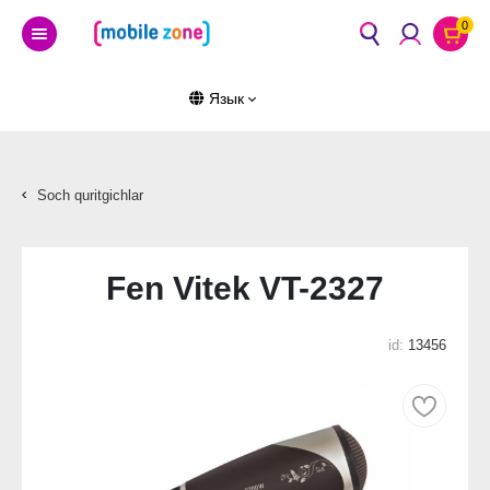
0
Язык
Soch quritgichlar
Fen Vitek VT-2327
id:
13456