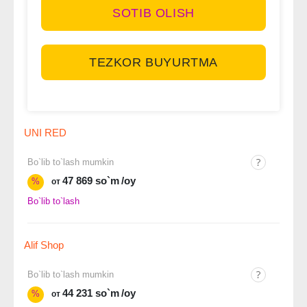
SOTIB OLISH
TEZKOR BUYURTMA
UNI RED
Bo`lib to`lash mumkin
47 869 so`m
/oy
%
от
Bo`lib to`lash
Alif Shop
Bo`lib to`lash mumkin
44 231 so`m
/oy
%
от