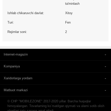
ta'minlash
Ishlab chikaruvchi davlat:
Xitoy
Turi:
Fen
Rejimlar soni:
2
Internet-magazin
Kompaniya
Xaridorlarga yordam
Matbuot markazi
© CHP "MOBILEZONE" 2017-2020 yillar. Barcha huquqlar
himoyalangan. Tovarlarning ko`rsatilgan qiymati va ularni sotib olish
shartlari joriy sanaga amal qiladi.