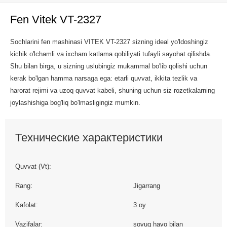
Fen Vitek VT-2327
Sochlarini fen mashinasi VITEK VT-2327 sizning ideal yo'ldoshingiz
kichik o'lchamli va ixcham katlama qobiliyati tufayli sayohat qilishda.
Shu bilan birga, u sizning uslubingiz mukammal bo'lib qolishi uchun
kerak bo'lgan hamma narsaga ega: etarli quvvat, ikkita tezlik va
harorat rejimi va uzoq quvvat kabeli, shuning uchun siz rozetkalarning
joylashishiga bog'liq bo'lmasligingiz mumkin.
Технические характеристики
Quvvat (Vt):
Rang:
Jigarrang
Kafolat:
3 oy
Vazifalar:
sovuq havo bilan