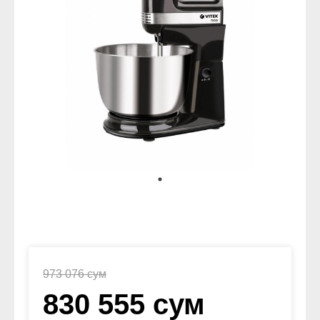
973 076 сум
830 555 сум