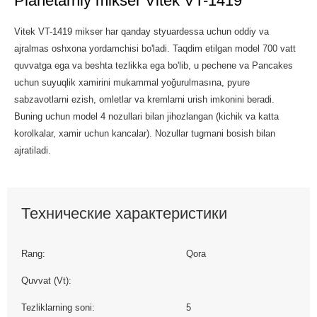
Planetarniy mikser Vitek VT-1419
Vitek VT-1419 mikser har qanday styuardessa uchun oddiy va
ajralmas oshxona yordamchisi bo'ladi. Taqdim etilgan model 700 vatt
quvvatga ega va beshta tezlikka ega bo'lib, u pechene va Pancakes
uchun suyuqlik xamirini mukammal yoğurulmasına, pyure
sabzavotlarni ezish, omletlar va kremlarni urish imkonini beradi.
Buning uchun model 4 nozullari bilan jihozlangan (kichik va katta
korolkalar, xamir uchun kancalar). Nozullar tugmani bosish bilan
ajratiladi.
Технические характеристики
Rang:
Qora
Quvvat (Vt):
Tezliklarning soni:
5