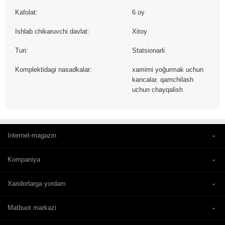
Kafolat:
6 oy
Ishlab chikaruvchi davlat:
Xitoy
Turi:
Statsionarli
Komplektidagi nasadkalar:
xamirni yoğurmak uchun
kancalar, qamchilash
uchun chayqalish
Internet-magazin
Kompaniya
Xaridorlarga yordam
Matbuot markazi