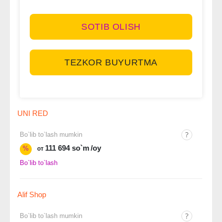
SOTIB OLISH
TEZKOR BUYURTMA
UNI RED
Bo`lib to`lash mumkin
111 694 so`m
/oy
%
от
Bo`lib to`lash
Alif Shop
Bo`lib to`lash mumkin