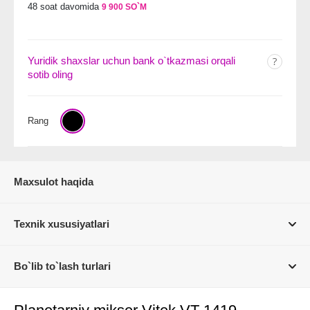
48 soat davomida
9 900 SO`M
Yuridik shaxslar uchun bank o`tkazmasi orqali
sotib oling
Rang
Maxsulot haqida
Texnik xususiyatlari
Bo`lib to`lash turlari