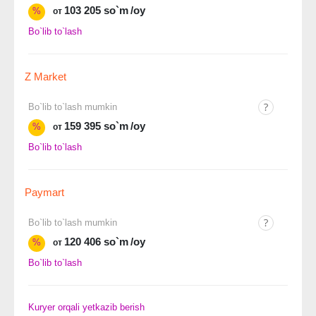
103 205 so`m
/oy
%
от
Bo`lib to`lash
Z Market
Bo`lib to`lash mumkin
159 395 so`m
/oy
%
от
Bo`lib to`lash
Paymart
Bo`lib to`lash mumkin
120 406 so`m
/oy
%
от
Bo`lib to`lash
Kuryer orqali yetkazib berish