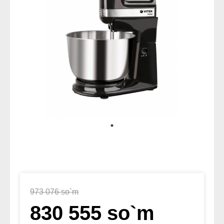
973 076 so`m
830 555 so`m