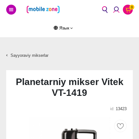
0
Язык
Sayyoraviy mikserlar
Planetarniy mikser Vitek
VT-1419
id:
13423