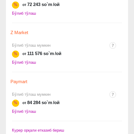
72 243 so`m
/ой
%
от
Бўлиб тўлаш
Z Market
Бўлиб тўлаш мумкин
111 576 so`m
/ой
%
от
Бўлиб тўлаш
Paymart
Бўлиб тўлаш мумкин
84 284 so`m
/ой
%
от
Бўлиб тўлаш
Курер орқали етказиб бериш