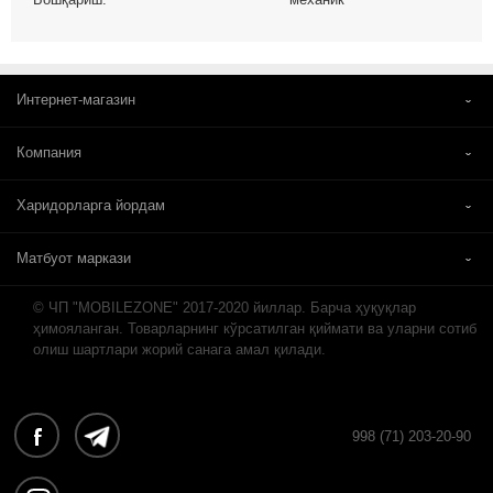
Интернет-магазин
Компания
Харидорларга йордам
Матбуот маркази
© ЧП "MOBILEZONE" 2017-2020 йиллар. Барча ҳуқуқлар
ҳимояланган. Товарларнинг кўрсатилган қиймати ва уларни сотиб
олиш шартлари жорий санага амал қилади.
998 (71) 203-20-90