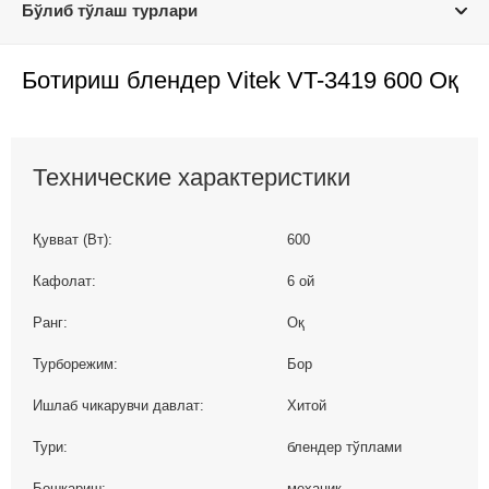
Бўлиб тўлаш турлари
Ботириш блендер Vitek VT-3419 600 Оқ
Технические характеристики
Қувват (Вт):
600
Кафолат:
6 ой
Ранг:
Оқ
Турборежим:
Бор
Ишлаб чикарувчи давлат:
Хитой
Тури:
блендер тўплами
Бошқариш:
механик