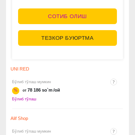
СОТИБ ОЛИШ
ТЕЗКОР БУЮРТМА
UNI RED
Бўлиб тўлаш мумкин
78 186 so`m
/ой
%
от
Бўлиб тўлаш
Alif Shop
Бўлиб тўлаш мумкин