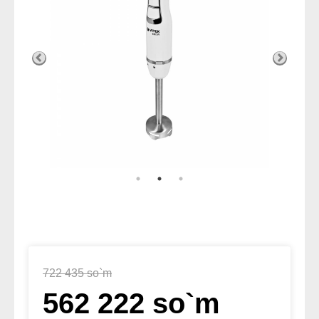
722 435 so`m
562 222 so`m