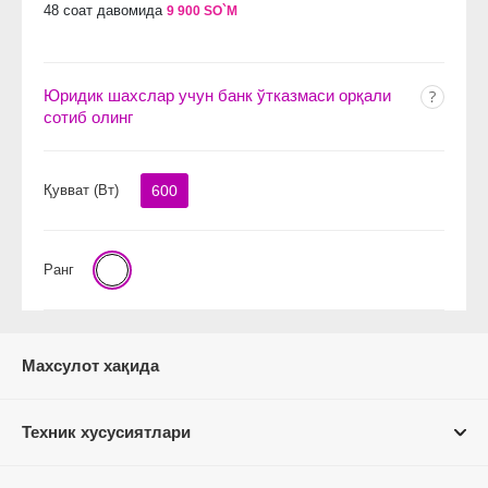
48 соат давомида
9 900 SO`M
Юридик шахслар учун банк ўтказмаси орқали
сотиб олинг
Қувват (Вт)
600
Ранг
Махсулот хақида
Техник хусусиятлари