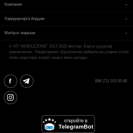
Компания
Харидорларга йордам
Матбуот маркази
© ЧП "MOBILEZONE" 2017-2020 йиллар. Барча ҳуқуқлар
ҳимояланган. Товарларнинг кўрсатилган қиймати ва уларни сотиб
олиш шартлари жорий санага амал қилади.
998 (71) 203-20-90
откройте в
TelegramBot