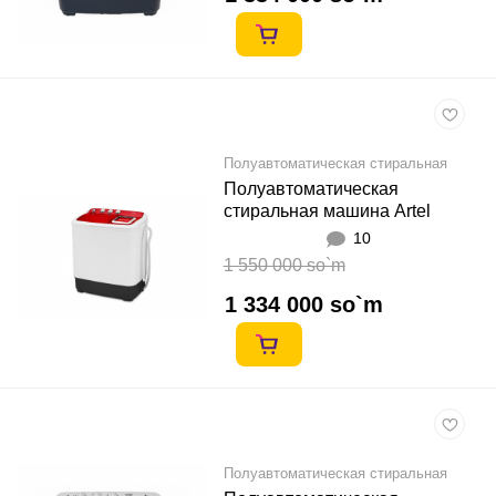
Полуавтоматическая стиральная
машина
Полуавтоматическая
стиральная машина Artel
TE60L Қизил
10
1 550 000 so`m
1 334 000 so`m
Полуавтоматическая стиральная
машина