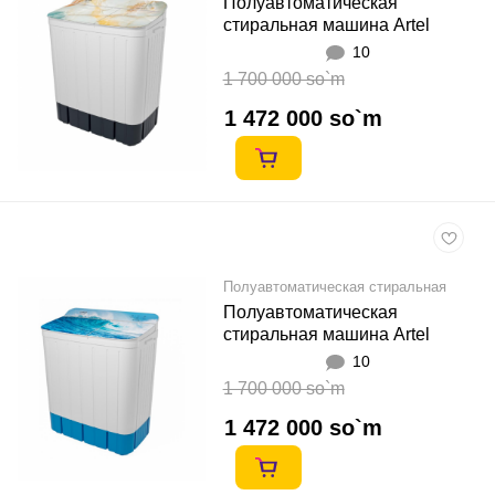
Полуавтоматическая
стиральная машина Artel
TG70FP 7кг Abstract 01 Беж
10
1 700 000 so`m
1 472 000 so`m
Полуавтоматическая стиральная
машина
Полуавтоматическая
стиральная машина Artel
TG70FP Water 01 Ҳаво ранг
10
1 700 000 so`m
1 472 000 so`m