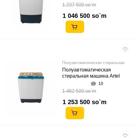
1 237 500 so`m
1 046 500 so`m
Полуавтоматическая стиральная
машина
Полуавтоматическая
стиральная машина Artel
TG50P Кок
10
1 462 500 so`m
1 253 500 so`m