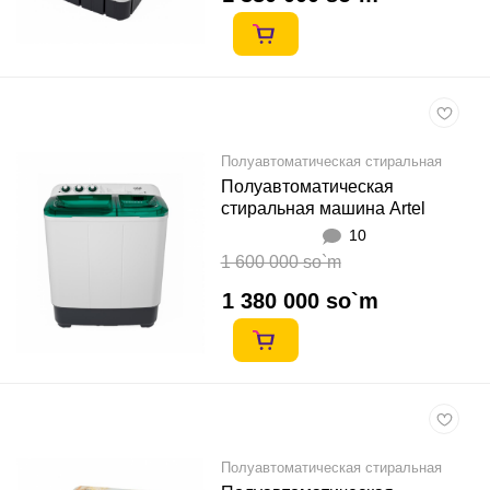
Полуавтоматическая стиральная
машина
Полуавтоматическая
стиральная машина Artel
TT70P 7кг Яшил
10
1 600 000 so`m
1 380 000 so`m
Полуавтоматическая стиральная
машина