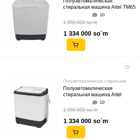
Полуавтоматическая
стиральная машина Artel TM65
Оқ
10
1 550 000 so`m
1 334 000 so`m
Полуавтоматическая стиральная
машина
Полуавтоматическая
стиральная машина Artel
TE60LС 6кг Кулранг
10
1 550 000 so`m
1 334 000 so`m