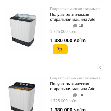
Полуавтоматическая стиральная
машина
Полуавтоматическая
стиральная машина Artel
TG70P 7кг Nature 01 Оқ
10
1 725 000 so`m
1 380 000 so`m
Полуавтоматическая стиральная
машина
Полуавтоматическая
стиральная машина Artel
TG70P 7кг City 01 Оқ
10
1 725 000 so`m
1 380 000 so`m