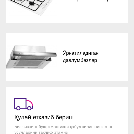
Ўрнатиладиган
давлумбазлар
Қулай етказиб бериш
Биз сизнинг буюртмангизни қабул қилишнинг кенг
усулларини таклиф этамиз