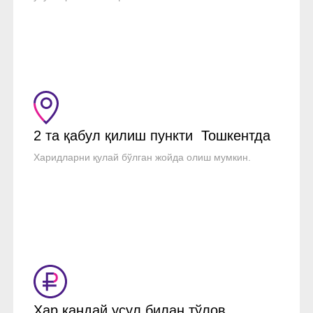
2 та қабул қилиш пункти Тошкентда
Харидларни қулай бўлган жойда олиш мумкин.
Ҳар қандай усул билан тўлов