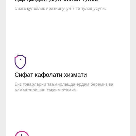
Сизга қулайлик яратиш учун 7 та тўлов усули.
Сифат кафолати хизмати
Биз товарларни таъмирлашда ёрдам берамиз ва
алмаштиришни тақдим этамиз.