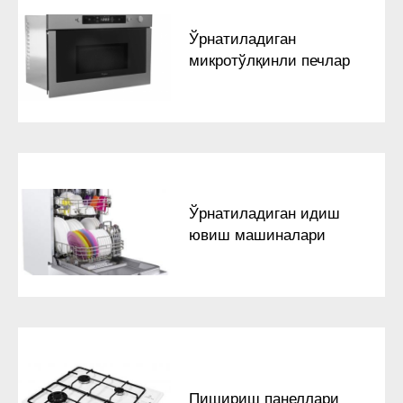
Ўрнатиладиган
микротўлқинли печлар
Ўрнатиладиган идиш
ювиш машиналари
Пишириш панеллари