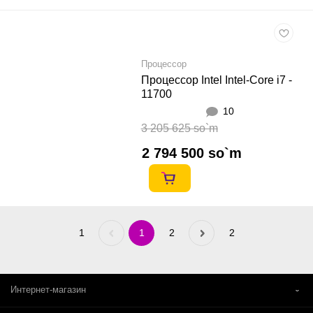
Процессор
Процессор Intel Intel-Core i7 -
11700
10
3 205 625 so`m
2 794 500 so`m
1
Previous
1
2
Next
2
«
»
Интернет-магазин