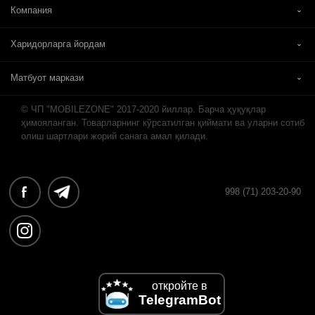
Компания
Харидорларга йордам
Матбуот маркази
© ЧП "MOBILEZONE" 2017-2020 йиллар. Барча ҳуқуқлар
ҳимояланган. Товарларнинг кўрсатилган қиймати ва уларни сотиб
олиш шартлари жорий санага амал қилади.
998 (71) 203-20-90
откройте в
TelegramBot