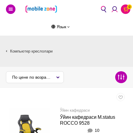
0
Язык
Компьютер креслолари
По цене по возрастанию
Ўйин кафедраси
Ўйин кафедраси M.status
ROCCO 9528
10