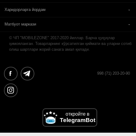
Харидорларга йордам
Матбуот маркази
© ЧП "MOBILEZONE" 2017-2020 йиллар. Барча ҳуқуқлар
ҳимояланган. Товарларнинг кўрсатилган қиймати ва уларни сотиб
олиш шартлари жорий санага амал қилади.
998 (71) 203-20-90
откройте в
TelegramBot