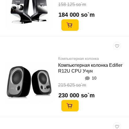
158 125 so`m
184 000 so`m
Компьютерная колонка
Компьютерная колонка Edifier
R12U CPU Учун
10
215 625 so`m
230 000 so`m