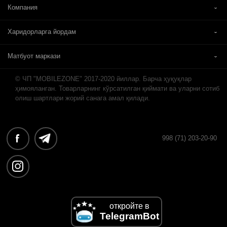
Компания
Харидорларга йордам
Матбуот маркази
© ЧП "MOBILEZONE" 2017-2020 йиллар. Барча ҳуқуқлар
ҳимояланган. Товарларнинг кўрсатилган қиймати ва уларни сотиб
олиш шартлари жорий санага амал қилади.
998 (71) 203-20-90
откройте в
TelegramBot