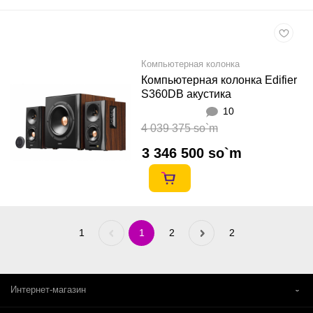
Компьютерная колонка
Компьютерная колонка Edifier
S360DB акустика
10
4 039 375 so`m
3 346 500 so`m
1
Previous
1
2
Next
2
«
»
Интернет-магазин