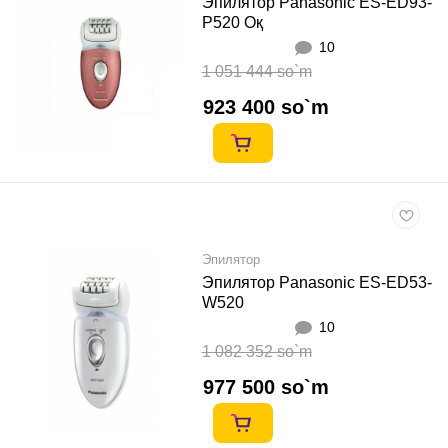
Эпилятор Panasonic ES-ED93-
P520 Оқ
10
1 051 444 so`m
923 400 so`m
Эпилятор
Эпилятор Panasonic ES-ED53-
W520
10
1 082 352 so`m
977 500 so`m