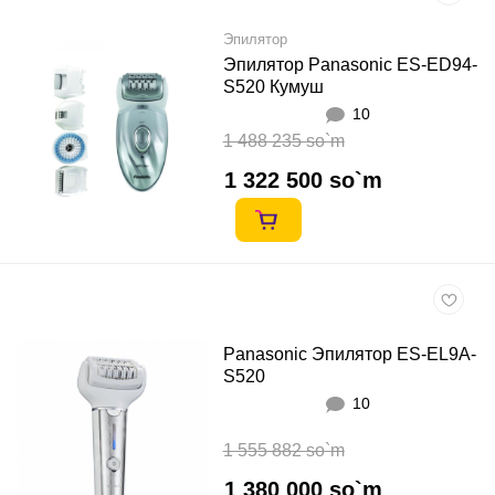
Эпилятор
Эпилятор Panasonic ES-ED94-
S520 Кумуш
10
1 488 235 so`m
1 322 500 so`m
Panasonic Эпилятор ES-EL9A-
S520
10
1 555 882 so`m
1 380 000 so`m