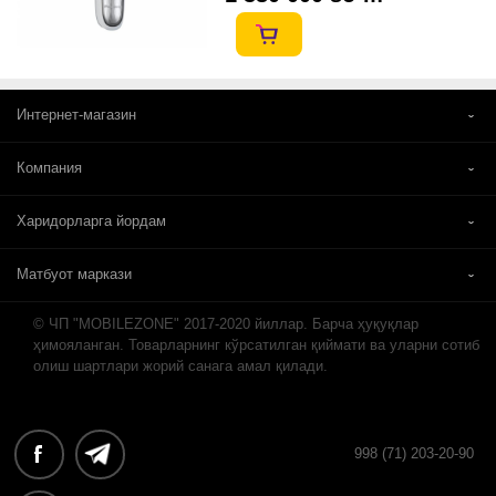
Интернет-магазин
Компания
Харидорларга йордам
Матбуот маркази
© ЧП "MOBILEZONE" 2017-2020 йиллар. Барча ҳуқуқлар
ҳимояланган. Товарларнинг кўрсатилган қиймати ва уларни сотиб
олиш шартлари жорий санага амал қилади.
998 (71) 203-20-90