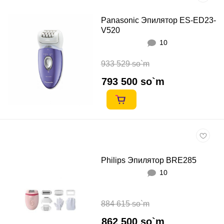
Panasonic Эпилятор ES-ED23-
V520
10
933 529 so`m
793 500 so`m
Philips Эпилятор BRE285
10
884 615 so`m
862 500 so`m