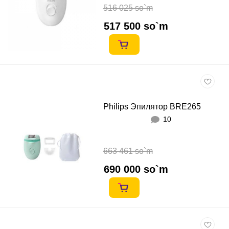
516 025 so`m
517 500 so`m
Philips Эпилятор BRE265
10
663 461 so`m
690 000 so`m