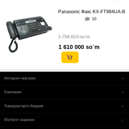
Panasonic Факс KX-FT984UА-B
10
1 758 823 so`m
1 610 000 so`m
Интернет-магазин
Компания
Харидорларга йордам
Матбуот маркази