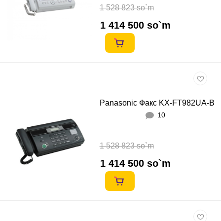
1 528 823 so`m
1 414 500 so`m
Panasonic Факс KX-FT982UА-B
10
1 528 823 so`m
1 414 500 so`m