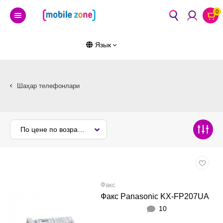
0
Язык
Шаҳар телефонлари
По цене по возрастанию
Факс
Факс Panasonic KX-FP207UA
10