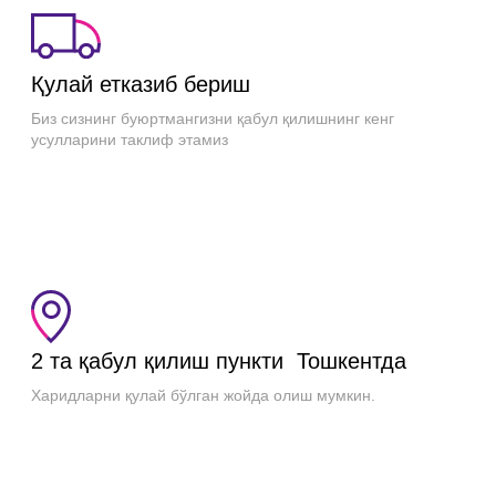
Қулай етказиб бериш
Биз сизнинг буюртмангизни қабул қилишнинг кенг
усулларини таклиф этамиз
2 та қабул қилиш пункти Тошкентда
Харидларни қулай бўлган жойда олиш мумкин.