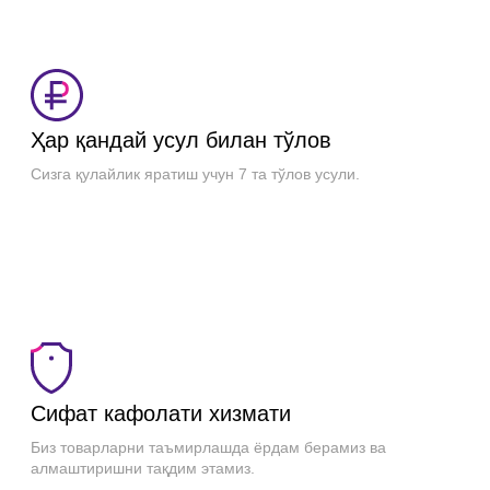
Ҳар қандай усул билан тўлов
Сизга қулайлик яратиш учун 7 та тўлов усули.
Сифат кафолати хизмати
Биз товарларни таъмирлашда ёрдам берамиз ва
алмаштиришни тақдим этамиз.