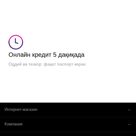
Онлайн кредит
5 дақиқада
Оддий ва тезкор: фақат паспорт керак.
Интернет-магазин
Компания