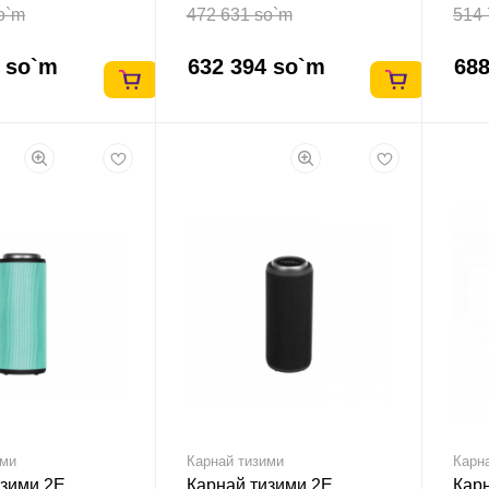
o`m
472 631 so`m
514 
9 so`m
632 394 so`m
688
ими
Карнай тизими
Карн
изими 2E
Карнай тизими 2E
Кар