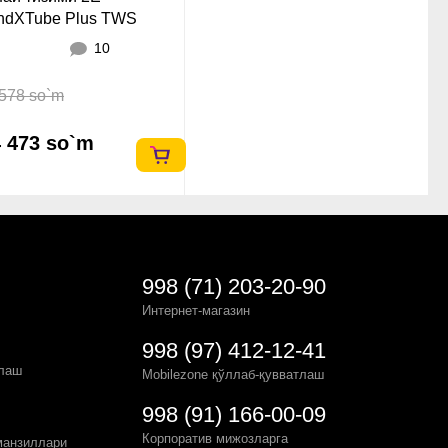
ndXTube Plus TWS
rproof Red
10
578 so`m
 473 so`m
998 (71) 203-20-90
Интернет-магазин
998 (97) 412-12-41
рлаш
Mobilezone қўллаб-қувватлаш
998 (91) 166-00-09
Корпоратив мижозларга
манзиллари