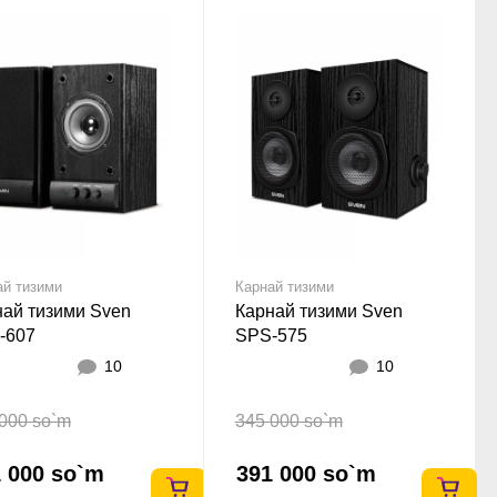
ай тизими
Карнай тизими
най тизими Sven
Карнай тизими Sven
-607
SPS-575
10
10
000 so`m
345 000 so`m
 000 so`m
391 000 so`m