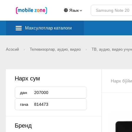
Язык
Махсулотлар каталоги
Асосий
Телевизорлар, аудио, видео
ТВ, аудио, видео учу
Нарх сум
Нарх бўйи
дан
гача
Бренд