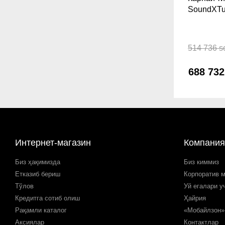
SoundXTu
Wireless, 
Turquoise
514 736 s
688 73
Интернет-магазин
Компания
Биз ҳақимизда
Биз киммиз
Етказиб бериш
Корпоратив 
Тўлов
Уй егалари у
Кредитга сотиб олиш
Ҳайрия
Рақамли каталог
«Мобайлзон»
Аксиялар
Контактлар