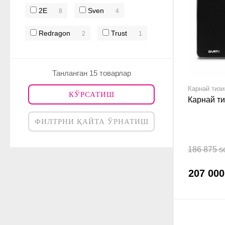
2E
Sven
8
4
Redragon
Trust
2
1
Танланган 15 товарлар
Карнай тиз
КЎРСАТИШ
Карнай т
ФИЛТРНИ ҚАЙТА ЎРНАТИШ
186 875 s
207 00