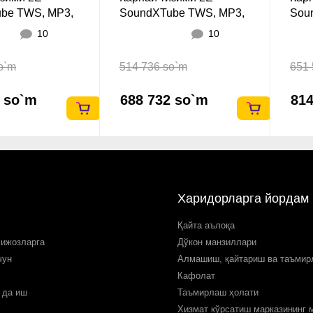
be TWS, MP3,
SoundXTube TWS, MP3,
Sou
Waterproof
Wireless, Waterproof Grey
Wate
10
10
o`m
514 736 so`m
651 
2 so`m
688 732 so`m
814
Харидорларга йордам
Қайта аълоқа
мижозларга
Дўкон манзиллари
чун
Алмашиш, қайтариш ва таъми
Кафолат
 да иш
Таъмирлаш ҳолати
Хизмат кўрсатиш марказининг 