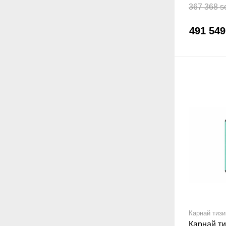
Red
367 368 s
491 54
Карнай тиз
Карнай т