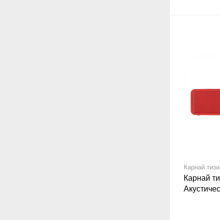
Карнай тиз
Карнай т
Акустиче
2E Sound
MP3, Wire