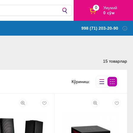
0
Умумий
0 сўм
998 (71) 203-20-90
15 товарлар
Кўриниш: