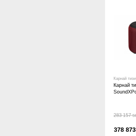
Карнай тиз
Карнай т
SoundXPo
Wireless,
283 157 s
378 87