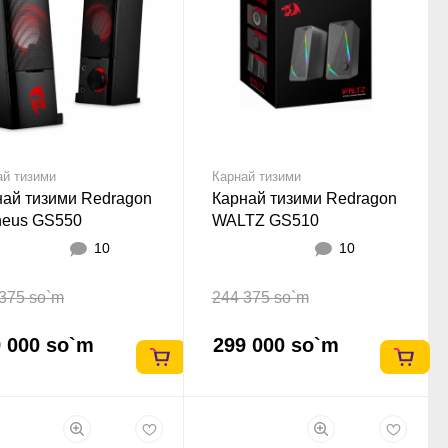
ай тизими
Карнай тизими
най тизими Redragon
Карнай тизими Redragon
heus GS550
WALTZ GS510
10
10
375 so`m
244 375 so`m
 000 so`m
299 000 so`m