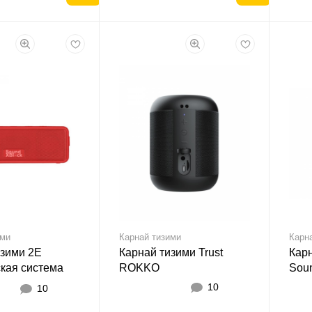
ими
Карнай тизими
Карн
изими 2E
Карнай тизими Trust
Кар
ская система
ROKKO
Sou
XBlock TWS,
Wire
10
10
less, Waterproof