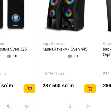
ими
Карнай тизими
Карн
изими Sven 325
Карнай тизими Sven 445
Кар
Orp
10
10
o`m
287 500 so`m
244 
0 so`m
287 500 so`m
299