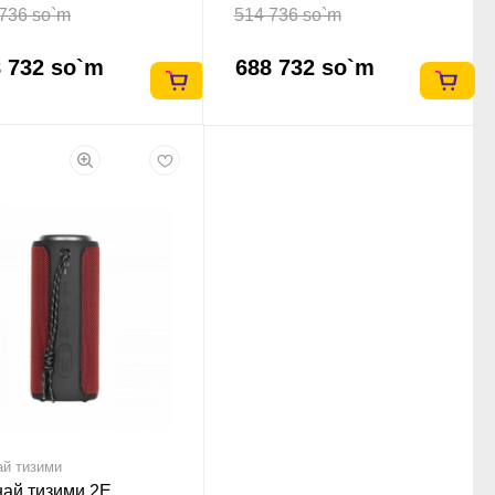
736 so`m
514 736 so`m
 732 so`m
688 732 so`m
ай тизими
най тизими 2E