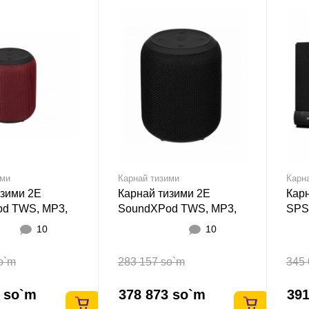
ими
Карнай тизими
Карн
изими 2E
Карнай тизими 2E
Кар
d TWS, MP3,
SoundXPod TWS, MP3,
SPS
 Waterproof Red
Wireless, Waterproof
10
10
black
o`m
283 157 so`m
345 
3 so`m
378 873 so`m
391