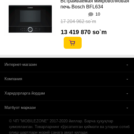
Встраиваемая микроволновая
печь Bosch BFL634
10
17 204 962 so`m
13 419 870 so`m
Интернет-магазин
Компания
Харидорларга йордам
Матбуот маркази
© ЧП "MOBILEZONE" 2017-2020 йиллар. Барча ҳуқуқлар
ҳимояланган. Товарларнинг кўрсатилган қиймати ва уларни сотиб
олиш шартлари жорий санага амал қилади.