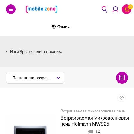
0
Язык
Ички ўрнатиладиган техника
По цене по возрастанию
Встраиваемая микроволновая печь
Встраиваемая микроволновая
печь Hofmann MWS25
10