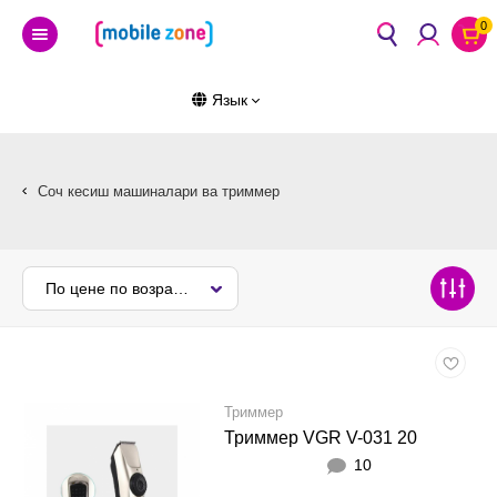
0
Язык
Соч кесиш машиналари ва триммер
По цене по возрастанию
Триммер
Триммер VGR V-031 20
10