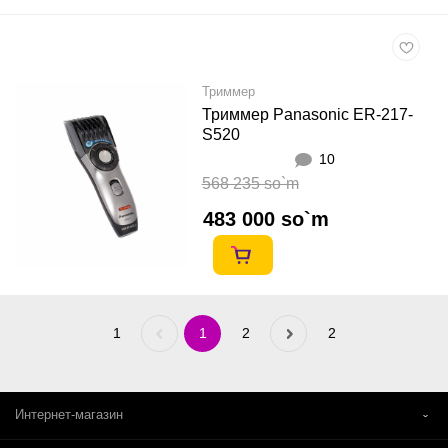
Триммер
Триммер Panasonic ER-217-
S520
10
568 235 so`m
483 000 so`m
1
Previous
1
2
Next
2
«
»
Интернет-магазин