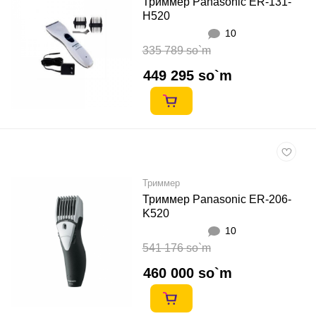
Триммер Panasonic ER-131-
H520
10
335 789 so`m
449 295 so`m
Триммер
Триммер Panasonic ER-206-
K520
10
541 176 so`m
460 000 so`m