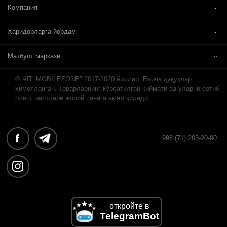
Компания
Харидорларга йордам
Матбуот маркази
© ЧП "MOBILEZONE" 2017-2020 йиллар. Барча ҳуқуқлар
ҳимояланган. Товарларнинг кўрсатилган қиймати ва уларни сотиб
олиш шартлари жорий санага амал қилади.
998 (71) 203-20-90
откройте в
TelegramBot