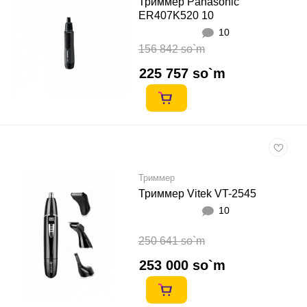
Триммер Panasonic
ER407K520 10
10
156 842 so`m
225 757 so`m
Триммер
Триммер Vitek VT-2545
10
250 641 so`m
253 000 so`m