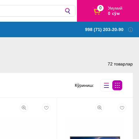
0
Умумий
0 сўм
998 (71) 203-20-90
72 товарлар
Кўриниш: