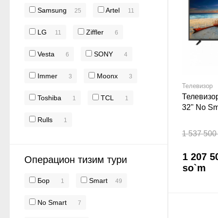
Samsung
Artel
25
11
LG
Ziffler
11
6
Vesta
SONY
6
4
Immer
Moonx
3
3
Телевизор
Телевизо
Toshiba
TCL
1
1
32" No Sm
Rulls
1
1 537 500
1 207 5
Операцион тизим тури
so`m
Бор
Smart
1
49
No Smart
7