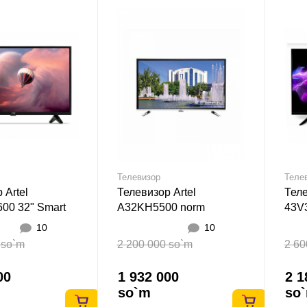
Телевизор
Теле
 Artel
Телевизор Artel
Теле
00 32" Smart
A32KH5500 norm
43V3
SMART 32" Smart Қора
Қор
10
10
 so`m
2 200 000 so`m
2 60
00
1 932 000
2 1
so`m
so