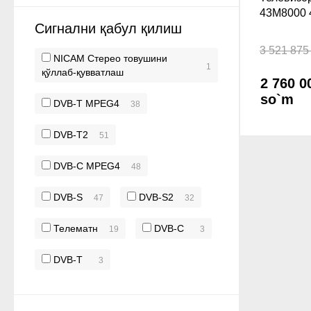
43M8000 
Сигнални қабул қилиш
3 521 875
NICAM Стерео товушини
1
қўллаб-қувватлаш
2 760 0
so`m
DVB-T MPEG4
38
DVB-T2
51
DVB-C MPEG4
48
DVB-S
DVB-S2
47
32
Телематн
DVB-C
19
3
DVB-T
3