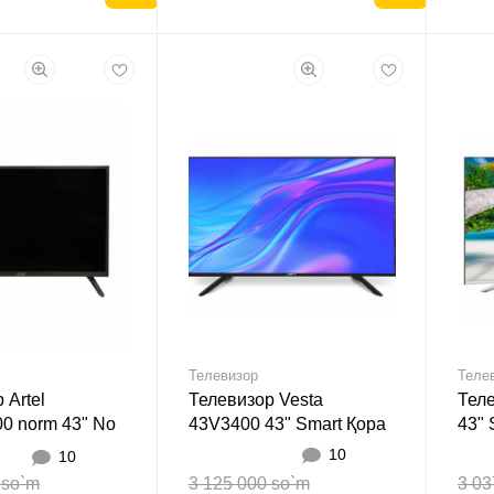
Телевизор
Теле
 Artel
Телевизор Vesta
Теле
0 norm 43" No
43V3400 43" Smart Қора
43" 
а
10
10
 so`m
3 125 000 so`m
3 03