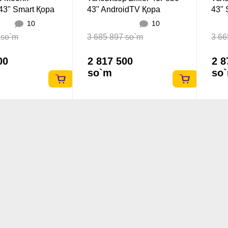
43" Smart Қора
43" AndroidTV Қора
43" 
10
10
 so`m
3 685 897 so`m
3 66
00
2 817 500
2 8
so`m
so