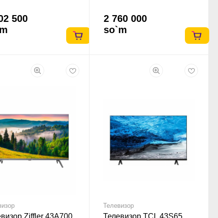
02 500
2 760 000
`m
so`m
визор
Телевизор
визор Ziffler 43A700
Телевизор TCL 43S65