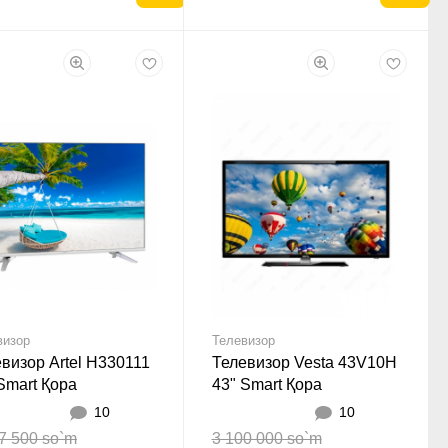
визор
Телевизор
визор Artel H330111
Телевизор Vesta 43V10H
Smart Қора
43" Smart Қора
10
10
7 500 so`m
3 100 000 so`m