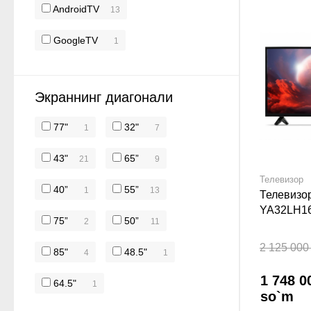
AndroidTV
13
GoogleTV
1
Экраннинг диагонали
77"
32"
1
7
43"
65”
21
9
Телевизор
40”
55”
1
13
Телевизор
YA32LH16
75”
50”
2
11
Қора
2 125 000
85"
48.5"
4
1
1 748 0
64.5"
1
so`m