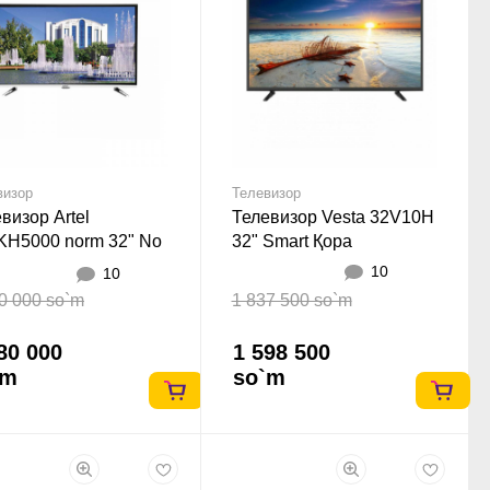
визор
Телевизор
визор Artel
Телевизор Vesta 32V10H
KH5000 norm 32" No
32" Smart Қора
t Қора
10
10
0 000 so`m
1 837 500 so`m
80 000
1 598 500
`m
so`m