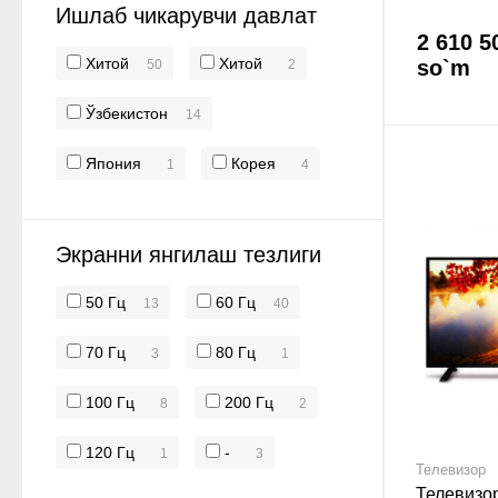
Ишлаб чикарувчи давлат
2 610 5
Хитой
Хитой
so`m
50
2
Ўзбекистон
14
Япония
Корея
1
4
Экранни янгилаш тезлиги
50 Гц
60 Гц
13
40
70 Гц
80 Гц
3
1
100 Гц
200 Гц
8
2
120 Гц
-
1
3
Телевизор
Телевизо