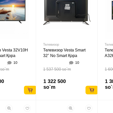
Телевизор
Теле
р Vesta 32V10H
Телевизор Vesta Smart
Теле
art Қора
32" No Smart Қора
A32
Smar
10
10
 so`m
1 537 500 so`m
1 60
00
1 322 500
1 3
so`m
so