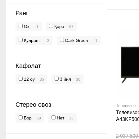
Ранг
Оқ
Қора
1
67
Кулранг
Dark Green
2
1
Кафолат
12 oy
3 йил
35
36
Стерео овоз
Телевизор
Телевизор
Бор
Нет
58
13
A43KF500
Smart Қор
2 937 500