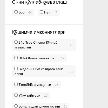
CI-ни қўллаб-қувватлаш
Бор
Нет
64
7
Қўшимча имкониятлари
24p True Cinema Қўллаб-
20
қувватлаш
DLNA Қўллаб-қувватлаш
12
Видеони USB хотирага ёзиб
12
олиш
TimeShift функцияси
25
Уйқу таймери
19
Болалардан ҳимоя қилиш
11