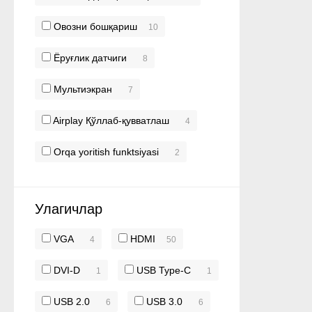
Овозни бошқариш
10
Ёруғлик датчиги
8
Мультиэкран
7
Airplay Қўллаб-қувватлаш
4
Orqa yoritish funktsiyasi
2
Улагичлар
VGA
HDMI
4
50
DVI-D
USB Type-C
1
1
USB 2.0
USB 3.0
6
6