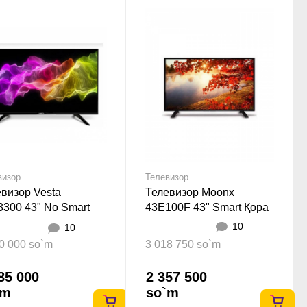
визор
Телевизор
визор Vesta
Телевизор Moonx
300 43" No Smart
43E100F 43" Smart Қора
а
10
10
0 000 so`m
3 018 750 so`m
85 000
2 357 500
`m
so`m