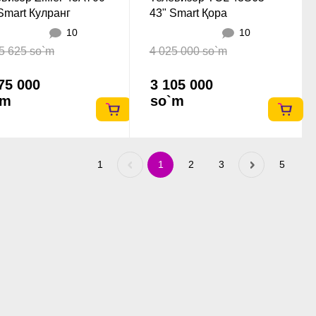
Smart Кулранг
43" Smart Қора
10
10
5 625 so`m
4 025 000 so`m
75 000
3 105 000
`m
so`m
1
Previous
1
2
3
Next
5
«
»