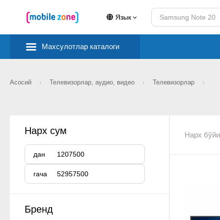
Язык
Махсулотлар каталоги
Асосий
Телевизорлар, аудио, видео
Телевизорлар
Нарх сум
Нарх бўйи
дан
гача
Бренд