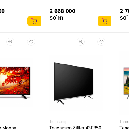
00
2 668 000
2 7
so`m
so
Телевизор
Теле
р Moonx
Телевизор Ziffler 43F850
Теле