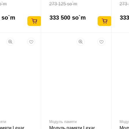
o`m
273 125 so`m
273 
0 so`m
333 500 so`m
333
яти
Модуль памяти
Моду
амяти Lexar
Модуль памяти Lexar
Моду