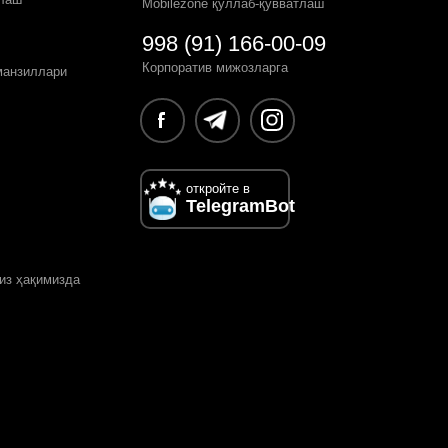
Mobilezone қўллаб-қувватлаш
998 (91) 166-00-09
Корпоратив мижозларга
манзиллари
откройте в
TelegramBot
из ҳақимизда