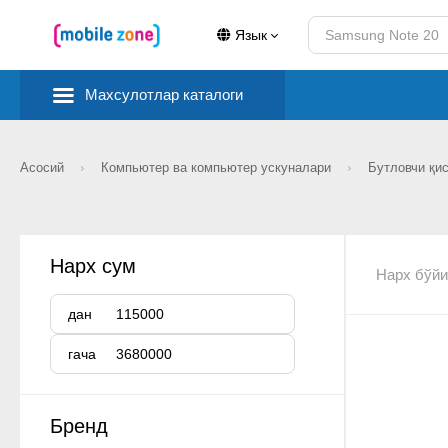
Язык
Махсулотлар каталоги
Асосий
Компьютер ва компьютер ускуналари
Бутловчи қи
Нарх сум
Нарх бўйи
дан
гача
Бренд