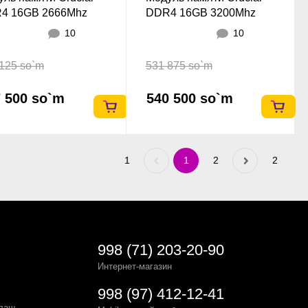
4 16GB 2666Mhz
DDR4 16GB 3200Mhz
IMM
SODIMM
10
10
125 so`m
531 875 so`m
 500 so`m
540 500 so`m
1
Previous
1
2
Next
2
«
»
998 (71) 203-20-90
Интернет-магазин
998 (97) 412-12-41
рлаш