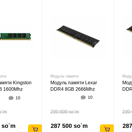
яти
Модуль памяти
Моду
амяти Kingston
Модуль памяти Lexar
Мод
B 1600Mhz
DDR4 8GB 2666Mhz
DDR
SOD
10
10
o`m
230 000 so`m
230 
0 so`m
287 500 so`m
287