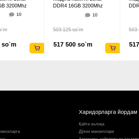
GB 3200Mhz
DDR4 16GB 3200Mhz
DDR
SODIMM
SOD
10
10
o`m
503 125 so`m
503 
0 so`m
517 500 so`m
517
Харидорларга йордам
Қайта аълоқа
мижозларга
Дўкон манзиллари
чун
Алмашиш, қайтариш ва таъми