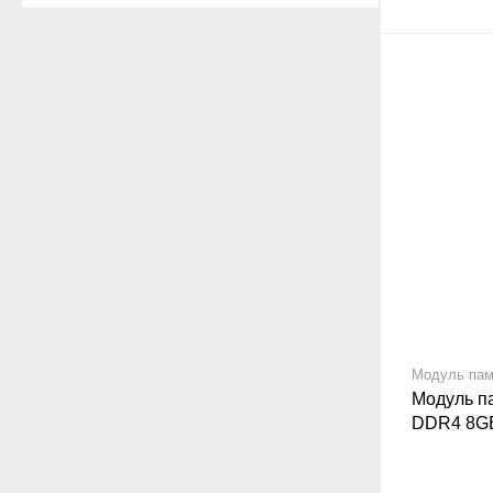
Модуль пам
Модуль п
DDR4 8G
SODIMM