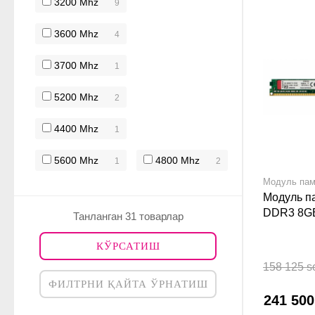
3200 Mhz
9
3600 Mhz
4
3700 Mhz
1
5200 Mhz
2
4400 Mhz
1
5600 Mhz
4800 Mhz
1
2
Модуль пам
Модуль п
DDR3 8G
Танланган 31 товарлар
SODIMM
КЎРСАТИШ
158 125 s
ФИЛТРНИ ҚАЙТА ЎРНАТИШ
241 50