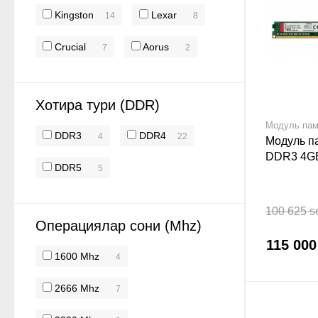
Kingston
Lexar
14
8
Crucial
Aorus
7
2
Хотира тури (DDR)
Модуль пам
DDR3
DDR4
4
22
Модуль п
DDR3 4G
DDR5
5
100 625 s
Операциялар сони (Mhz)
115 000
1600 Mhz
4
2666 Mhz
7