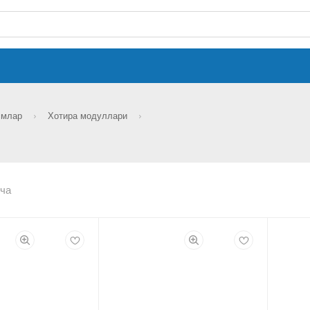
смлар
Хотира модуллари
ча