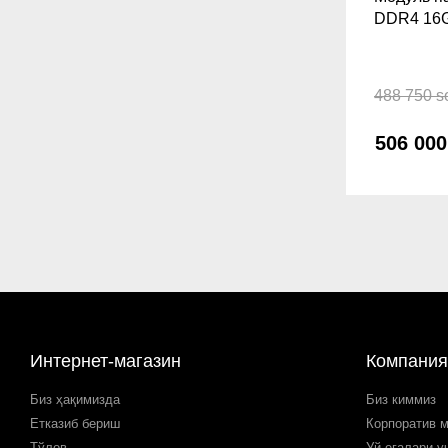
DDR4 16
488 750 s
506 00
Интернет-магазин
Компания
Биз ҳақимизда
Биз киммиз
Етказиб бериш
Корпоратив 
Тўлов
Уй егалари у