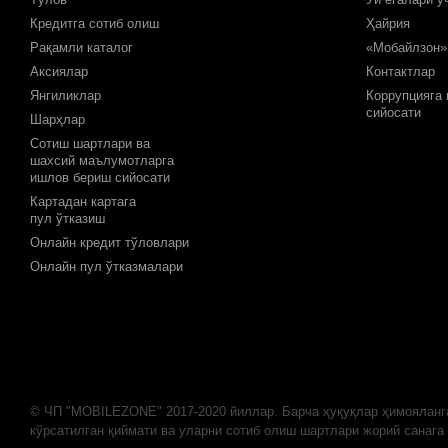
Кредитга сотиб олиш
Ҳайрия
Рақамли каталог
«Мобайлзон»
Аксиялар
Контактлар
Янгиликлар
Коррупцияга
сийосати
Шарҳлар
Сотиш шартлари ва
шахсий маълумотларга
ишлов бериш сийосати
Картадан картага
пул ўтказиш
Онлайн кредит тўловлари
Онлайн пул ўтказмалари
© ЧП "MOBILEZONE" 2017-2020 йиллар. Барча ҳуқуқлар ҳимояланг
кўрсатилган қиймати ва уларни сотиб олиш шартлари жорий санага