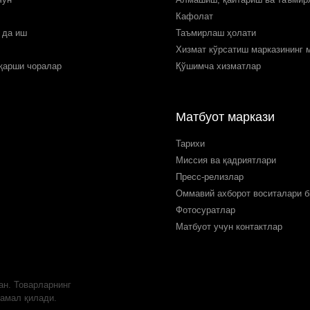
Кафолат
 да иш
Таъмирлаш ҳолати
Хизмат кўрсатиш марказининг 
 қарши чоралар
Қўшимча хизматлар
Матбуот маркази
Тарихи
Миссия ва қадриятлари
Пресс-релизлар
Оммавий ахборот воситалари б
Фотосуратлар
Матбуот учун контактлар
ан. Товарларнинг
 амал қилади.