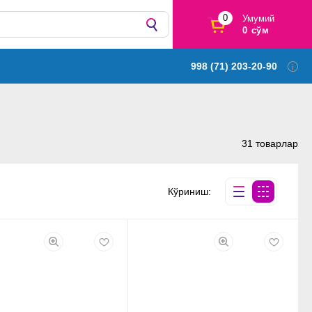
0
Умумий
0 сўм
998 (71) 203-20-90
31 товарлар
Кўриниш: