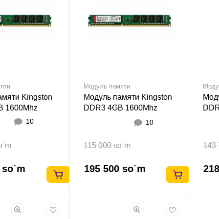
яти
Модуль памяти
Моду
амяти Kingston
Модуль памяти Kingston
Моду
B 1600Mhz
DDR3 4GB 1600Mhz
DDR
SODIMM
10
10
o`m
115 000 so`m
143 
 so`m
195 500 so`m
218