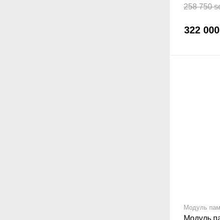
258 750 s
322 00
Модуль пам
Модуль п