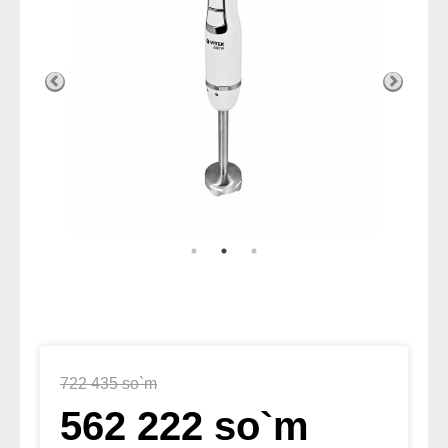
722 435 so`m
562 222 so`m