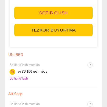
SOTIB OLISH
TEZKOR BUYURTMA
UNI RED
Bo`lib to`lash mumkin
78 186 so`m
/oy
%
от
Bo`lib to`lash
Alif Shop
Bo`lib to`lash mumkin