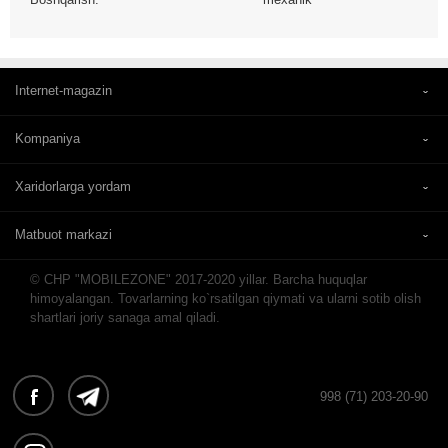
Internet-magazin
Kompaniya
Xaridorlarga yordam
Matbuot markazi
© CHP "MOBILEZONE" 2017-2020 yillar. Barcha huquqlar
himoyalangan. Tovarlarning ko`rsatilgan qiymati va ularni sotib olish
shartlari joriy sanaga amal qiladi.
998 (71) 203-20-90