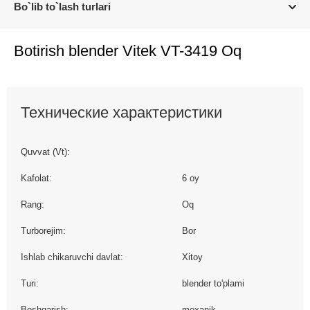
Bo`lib to`lash turlari
Botirish blender Vitek VT-3419 Oq
Технические характеристики
Quvvat (Vt):
Kafolat:
6 oy
Rang:
Oq
Turborejim:
Bor
Ishlab chikaruvchi davlat:
Xitoy
Turi:
blender to'plami
Boshqarish:
mexanik