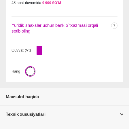
48 soat davomida
9 900 SO`M
Yuridik shaxslar uchun bank o`tkazmasi orqali
sotib oling
Quvvat (Vt)
Rang
Maxsulot haqida
Texnik xususiyatlari