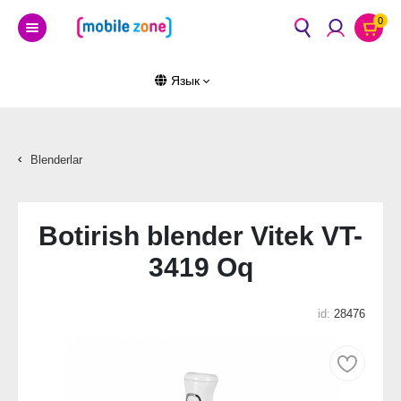
0
Язык
Blenderlar
Botirish blender Vitek VT-
3419 Oq
id:
28476