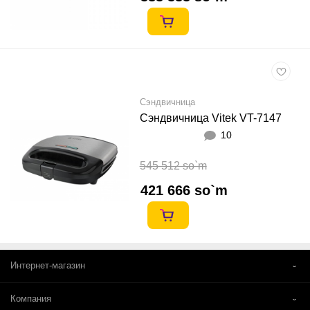
Сэндвичница
Сэндвичница Vitek VT-7147
10
545 512 so`m
421 666 so`m
Интернет-магазин
Компания