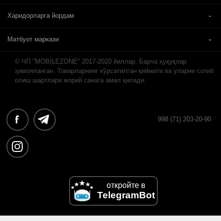
Харидорларга йордам
Матбуот маркази
© ЧП "MOBILEZONE" 2017-2020 йиллар. Барча ҳуқуқлар
ҳимояланган. Товарларнинг кўрсатилган қиймати ва уларни сотиб
олиш шартлари жорий санага амал қилади.
998 (71) 203-20-90
откройте в
TelegramBot