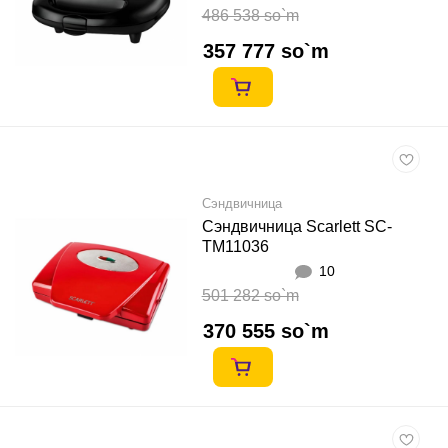
486 538 so`m
357 777 so`m
Сэндвичница
Сэндвичница Scarlett SC-
TM11036
10
501 282 so`m
370 555 so`m