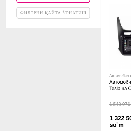
ФИЛТРНИ ҚАЙТА ЎРНАТИШ
Автомобил 
Автомоби
Tesla на C
2/32 GB
1 548 076
1 322 5
so`m