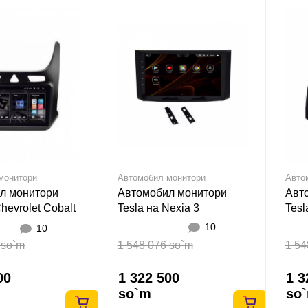
монитори
Автомобил монитори
Авто
л монитори
Автомобил монитори
Авт
hevrolet Cobalt
Tesla на Nexia 3
Tesl
10
10
 so`m
1 548 076 so`m
1 54
00
1 322 500
1 3
so`m
so