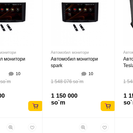
монитори
Автомобил монитори
Авто
л монитори
Автомобил монитори
Авт
spark
Tesl
10
10
 so`m
1 548 076 so`m
1 54
00
1 150 000
1 1
so`m
so