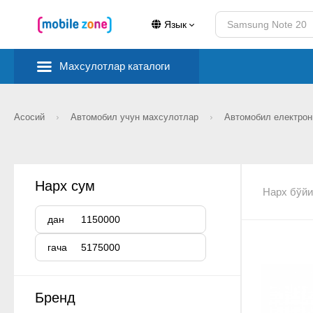
Язык
Махсулотлар каталоги
Асосий
Автомобил учун махсулотлар
Автомобил електро
Нарх сум
Нарх бўйи
дан
гача
Бренд