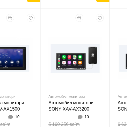
монитори
Автомобил монитори
Авто
л монитори
Автомобил монитори
Авт
V-AX1500
SONY XAV-AX3200
SON
10
10
 so`m
5 160 256 so`m
6 63