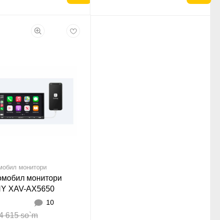
мобил монитори
омобил монитори
Y XAV-AX5650
10
4 615 so`m