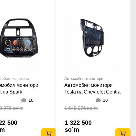
мобил монитори
Автомобил монитори
омобил монитори
Автомобил монитори
a на Spark
Tesla на Chevrolet Gentra
10
10
8 076 so`m
1 548 076 so`m
22 500
1 322 500
`m
so`m