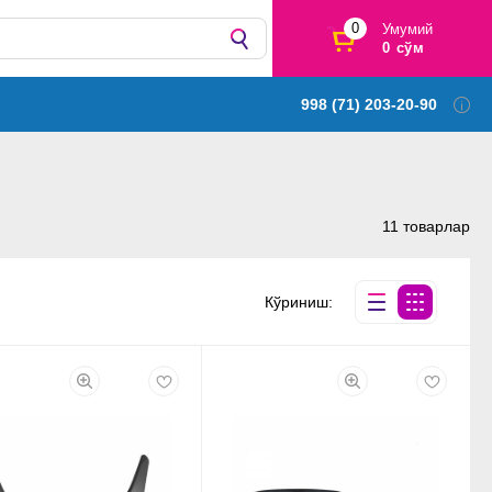
0
Умумий
0 сўм
998 (71) 203-20-90
11 товарлар
Кўриниш: