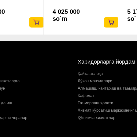
00
4 025 000
5 1
so`m
so
Харидорларга йордам
Қайта аълоқа
мижозларга
Дўкон манзиллари
чун
Алмашиш, қайтариш ва таъми
Кафолат
 да иш
Таъмирлаш ҳолати
Хизмат кўрсатиш марказининг 
 қарши чоралар
Қўшимча хизматлар