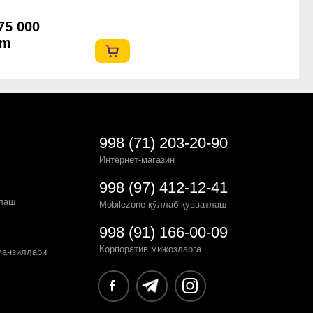
75 000
`m
998 (71) 203-20-90
Интернет-магазин
998 (97) 412-12-41
рлаш
Mobilezone қўллаб-қувватлаш
998 (91) 166-00-09
Корпоратив мижозларга
манзиллари