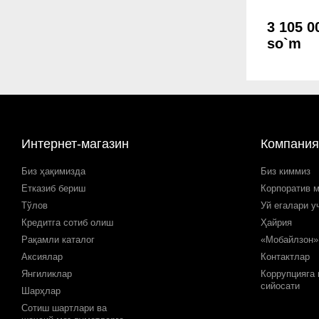
3 105 0
so`m
Интернет-магазин
Компания
Биз ҳақимизда
Биз киммиз
Етказиб бериш
Корпоратив 
Тўлов
Уй егалари у
Кредитга сотиб олиш
Ҳайрия
Рақамли каталог
«Мобайлзон»
Аксиялар
Контактлар
Янгиликлар
Коррупцияга
сийосати
Шарҳлар
Сотиш шартлари ва