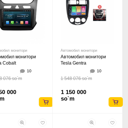
мобил монитори
Автомобил монитори
омобил монитори
Автомобил монитори
a Cobalt
Tesla Gentra
10
10
8 076 so`m
1 548 076 so`m
50 000
1 150 000
`m
so`m