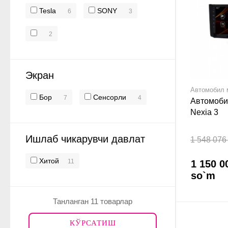
Tesla
SONY
6
3
2
Экран
Автомобил 
Бор
Сенсорли
7
4
Автомоби
Nexia 3
Ишлаб чикарувчи давлат
1 548 076
Хитой
11
1 150 0
so`m
Танланган 11 товарлар
КЎРСАТИШ